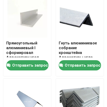
Прямоугольный
Гнуть алюминиевое
алюминиевый l
собрание
сформировал
кронштейна
Адвокатуру угол
Адвокатуры угла
0.4mm-500mm 6000
анодированное
Отправить запрос
Отправить запрос
серий двойной
ставит аксессуары
на обсуждение 5083
Главная страница
6061 T6
Продукция
Ролики