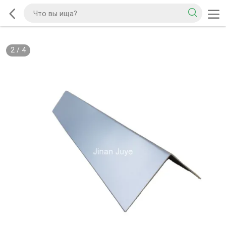
2
/
4