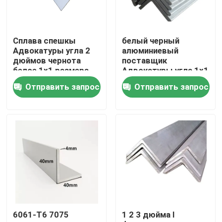
О Компании
Сплава спешкы
белый черный
Адвокатуры угла 2
алюминиевый
Наша фабрика
дюймов чернота
поставщик
белое 1x1 размера
Адвокатуры угла 1x1
алюминиевого
6063 6061 прессовал
Отправить запрос
Отправить запрос
квадратного
фабрики OEM
контроль качества
большая
Отправить запрос
Катушка финиша мельницы алюминиевая
Катушка покрытая цветом алюминиевая
6061-T6 7075
1 2 3 дюйма l
Холоднопрокатная алюминиевая катушка