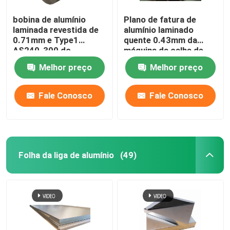
bobina de alumínio
Plano de fatura de
laminada revestida de
alumínio laminado
0.71mm e Type1
quente 0.43mm da
AS240-300 do
máquina da calha de
emperramento espiral
alumínio da bobina ZN
Melhor preço
Melhor preço
ASTM A463 da tira
do AL G550
Fale Conosco
Fale Conosco
Folha da liga de alumínio
(49)