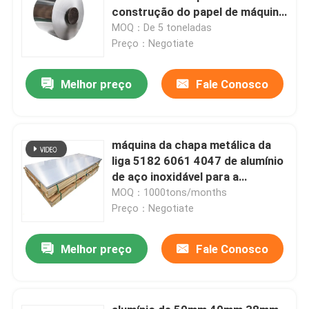
construção do papel de máquina
do rebobinamento
MOQ：De 5 toneladas
Preço：Negotiate
Melhor preço
Fale Conosco
máquina da chapa metálica da
liga 5182 6061 4047 de alumínio
de aço inoxidável para a
construção 0.4mm
MOQ：1000tons/months
Preço：Negotiate
Melhor preço
Fale Conosco