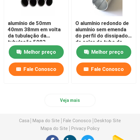
alumínio de 50mm
O alumínio redondo de
40mm 38mm em volta
alumínio sem emenda
da tubulação da
do perfil do dissipador
tubulação 5083
de calor do tubo da
flanges T5 7075 T6
tubulação expulsou
Melhor preço
Melhor preço
para a tubulação de
25mm serrilhados
óleo
45mm 70mm
Fale Conosco
Fale Conosco
Veja mais
Casa
Mapa do Site
Fale Conosco
Desktop Site
Mapa do Site
Privacy Policy