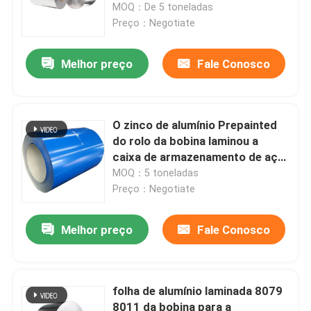
26 1060 1050 0.15-6.0mm
MOQ：De 5 toneladas
Preço：Negotiate
Melhor preço
Fale Conosco
O zinco de alumínio Prepainted
do rolo da bobina laminou a
caixa de armazenamento de aço
1219mm da bobina
MOQ：5 toneladas
Preço：Negotiate
Melhor preço
Fale Conosco
folha de alumínio laminada 8079
8011 da bobina para a