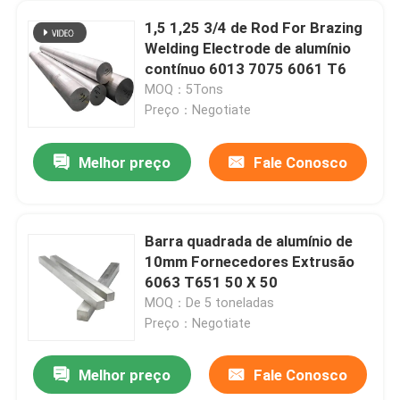
1,5 1,25 3/4 de Rod For Brazing
Welding Electrode de alumínio
contínuo 6013 7075 6061 T6
MOQ：5Tons
Preço：Negotiate
Melhor preço
Fale Conosco
Barra quadrada de alumínio de
10mm Fornecedores Extrusão
Casa
6063 T651 50 X 50
MOQ：De 5 toneladas
Preço：Negotiate
Produtos
Melhor preço
Fale Conosco
O perfil de alumínio da construção da extrusão para a tira conduzida T da montagem de painel solar entalha 20x20 2040
Vídeos