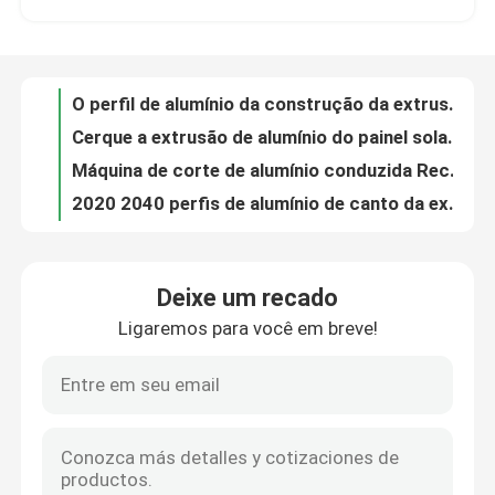
Cerque a extrusão de alumínio do painel solar do canal do perfil de Aluminium U para a cozinha
Máquina de corte de alumínio conduzida Recessed do canal do perfil do painel para as escadas que leve 40 x 120 40 x 40
Quem Somos
2020 2040 perfis de alumínio de canto da extrusão conduziram a trilha conduzida de alumínio do Rgb do canal da luz do perfil
A extrusão de alumínio arquitetónica perfila o rolo padrão europeu 1515 dobrável da letra de canal
Fábrica
As extrusões de alumínio do perfil da trilha da porta deslizante iluminam-se conduzido para o armário de cozinha
Os perfis de alumínio do Drywall conduziram a máquina da extrusão do canal para caramanchões 40x40mm 40x60 40x80
Controle de Qualidade
3030 2020 4040 2040 assoalhos de alumínio do vestuário do quadro da extrusão do perfil do T-entalhe 90 graus
8020 do perfil de alumínio da extrusão do entalhe de T o canal de moldação do grau C dos sistemas 45 conduziu o canal de canto
O espaço aéreo de alumínio oco do perfil da extrusão de H conduziu perfis da tira 2040 2080 2020 Serie
Pedir um orçamento
Deixe um recado
H T C dá forma ao canal de alumínio do perfil de U 90 graus de entalhe de madeira de Alu T da grão
Ligaremos para você em breve!
4080 3030 4040 ponto inicial de alumínio do canto da etapa da transição do perfil 80/20 da extrusão do entalhe 2020 de 20x20 T
Bobina de alumínio do revestimento do moinho
O perfil de alumínio da extrusão 4040 conduziu a linha canto da lâmpada forma conduzida 90 graus do canal H
Cerco 2060 do perfil da extrusão da liga 8020 de alumínio 2020 gotas de Tslot na porta deslizante da porca
Bobina de alumínio revestida da cor
Perfis de alumínio pequenos da extrusão para Windows e a canaleta em U dobrável 10-12mm das portas
A extrusão de alumínio padrão perfila a porta linear do trilho 80x80 e a tira conduzida janela
Bobina de alumínio laminada