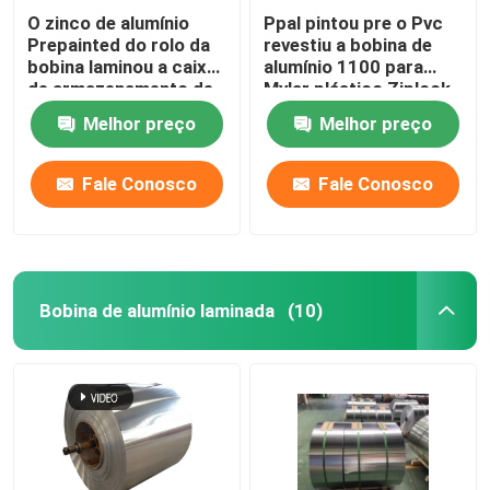
O zinco de alumínio
Ppal pintou pre o Pvc
Prepainted do rolo da
revestiu a bobina de
bobina laminou a caixa
alumínio 1100 para
de armazenamento de
Mylar plástico Ziplock
aço 1219mm da bobina
ensaca 300mm 405mm
Melhor preço
Melhor preço
505mm
Fale Conosco
Fale Conosco
Bobina de alumínio laminada
(10)