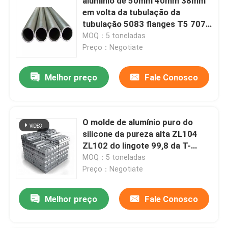
alumínio de 50mm 40mm 38mm
em volta da tubulação da
tubulação 5083 flanges T5 7075
T6 para a tubulação de óleo
MOQ：5 toneladas
Preço：Negotiate
Melhor preço
Fale Conosco
O molde de alumínio puro do
silicone da pureza alta ZL104
ZL102 do lingote 99,8 da T-
barra reciclou
MOQ：5 toneladas
Preço：Negotiate
Melhor preço
Fale Conosco