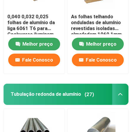
0,040 0,032 0,025
As folhas telhando
folhas de alumínio da
onduladas de alumínio
liga 6061 T6 para
revestidas isoladas
Cookwares iluminam
almofadam 1060 1mm
placas da impressão
3mm 5mm 10mm 3004
Melhor preço
Melhor preço
da sublimação
3005
Fale Conosco
Fale Conosco
Tubulação redonda de alumínio
(27)