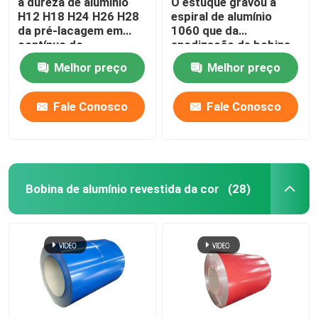
a dureza de alumínio
O estuque gravou a
H12 H18 H24 H26 H28
espiral de alumínio
da pré-lacagem em
1060 que da
Rolo de Folha de Alumínio
contínuo do
anodização de bobina
revestimento do
o emperramento 1050
Melhor preço
Melhor preço
moinho 3003 1100-
H14 revestiu Pvc 0.1-
Barra de ângulo de alumínio
H14 laminou 0,027
300mm
Fale Conosco
Fale Conosco
Bobina de alumínio revestida da cor
(28)