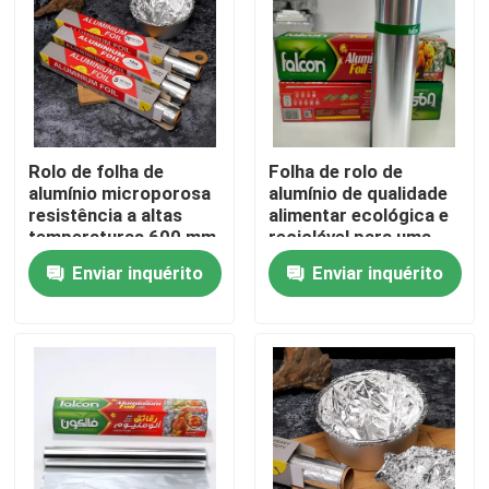
Rolo de folha de
Folha de rolo de
alumínio microporosa
alumínio de qualidade
resistência a altas
alimentar ecológica e
temperaturas 600 mm
reciclável para uma
vida sustentável
Enviar inquérito
Enviar inquérito
Casa
Produtos
Vídeos