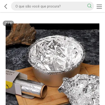
2
/
6