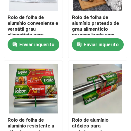
Quem Somos
Rolo de folha de
Rolo de folha de
alumínio conveniente e
alumínio prateado de
versátil grau
grau alimentício
alimentício para
personalizado sem
Fábrica
catering
cheiro para catering
Enviar inquérito
Enviar inquérito
Controle de Qualidade
Pedir um orçamento
Bobina de alumínio do revestimento do moinho
Bobina de alumínio revestida da cor
Rolo de folha de
Rolo de alumínio
alumínio resistente a
atóxico para
Bobina de alumínio laminada