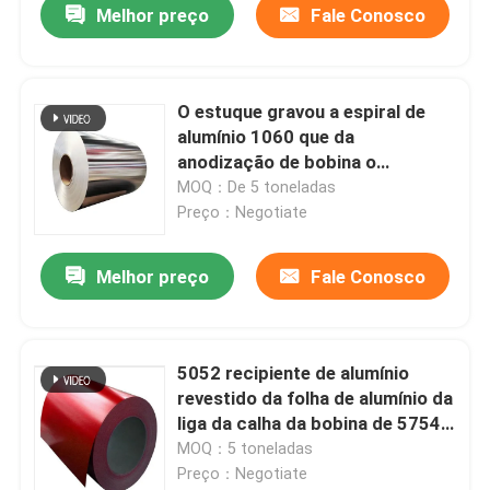
Melhor preço
Fale Conosco
O estuque gravou a espiral de
alumínio 1060 que da
anodização de bobina o
emperramento 1050 H14
MOQ：De 5 toneladas
revestiu Pvc 0.1-300mm
Preço：Negotiate
Melhor preço
Fale Conosco
Casa
5052 recipiente de alumínio
revestido da folha de alumínio da
Produtos
liga da calha da bobina de 5754
cores para a lata 0.02mm-
MOQ：5 toneladas
350mm
Preço：Negotiate
Vídeos