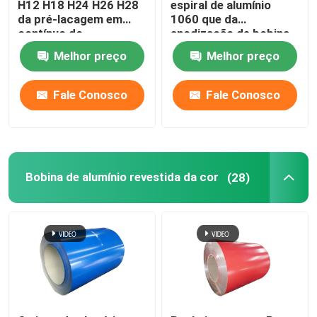
H12 H18 H24 H26 H28
espiral de alumínio
da pré-lacagem em
1060 que da
contínuo do
anodização de bobina
revestimento do
o emperramento 1050
Melhor preço
Melhor preço
moinho 3003 1100-
H14 revestiu Pvc 0.1-
H14 laminou 0,027
300mm
Fale Conosco
Fale Conosco
Bobina de alumínio revestida da cor
(28)