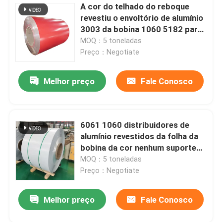
A cor do telhado do reboque
revestiu o envoltório de alumínio
3003 da bobina 1060 5182 para
a máquina de rolamento 30-
MOQ：5 toneladas
2200mm
Preço：Negotiate
Melhor preço
Fale Conosco
6061 1060 distribuidores de
alumínio revestidos da folha da
bobina da cor nenhum suporte
do telefone da motocicleta do
MOQ：5 toneladas
carregador
Preço：Negotiate
Melhor preço
Fale Conosco