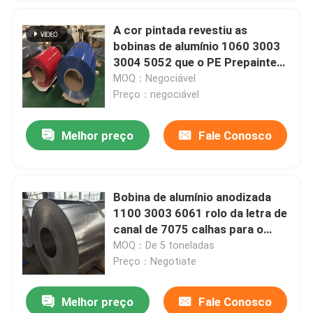
A cor pintada revestiu as
bobinas de alumínio 1060 3003
3004 5052 que o PE Prepainted
2000mm
MOQ：Negociável
Preço：negociável
Melhor preço
Fale Conosco
Bobina de alumínio anodizada
1100 3003 6061 rolo da letra de
canal de 7075 calhas para o
tanque
MOQ：De 5 toneladas
Preço：Negotiate
Melhor preço
Fale Conosco