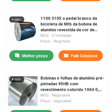
1100 3105 o pedal branco da
bicicleta de Mtb da bobina de
alumínio revestida da cor de
1235 ligas estão acima dos
MOQ：5 toneladas
malotes com janela
Preço：Negotiate
Melhor preço
Fale Conosco
Bobinas e folhas de alumínio pré-
pintadas 95HB com
revestimento colorido 1060 0,2
mm
MOQ：Negociável
Preço：negociável