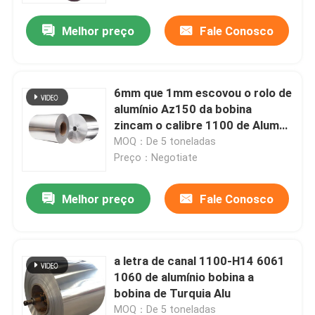
Melhor preço
Fale Conosco
Quem Somos
Fábrica
6mm que 1mm escovou o rolo de
alumínio Az150 da bobina
zincam o calibre 1100 de Alume
Controle de Qualidade
26 1060 1050 0.15-6.0mm
MOQ：De 5 toneladas
Preço：Negotiate
Pedir um orçamento
Melhor preço
Fale Conosco
Bobina de alumínio do revestimento do moinho
a letra de canal 1100-H14 6061
Bobina de alumínio revestida da cor
1060 de alumínio bobina a
bobina de Turquia Alu
Bobina de alumínio laminada
MOQ：De 5 toneladas