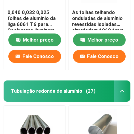
0,040 0,032 0,025
As folhas telhando
folhas de alumínio da
onduladas de alumínio
liga 6061 T6 para
revestidas isoladas
Cookwares iluminam
almofadam 1060 1mm
placas da impressão
3mm 5mm 10mm 3004
Melhor preço
Melhor preço
da sublimação
3005
Fale Conosco
Fale Conosco
Tubulação redonda de alumínio
(27)