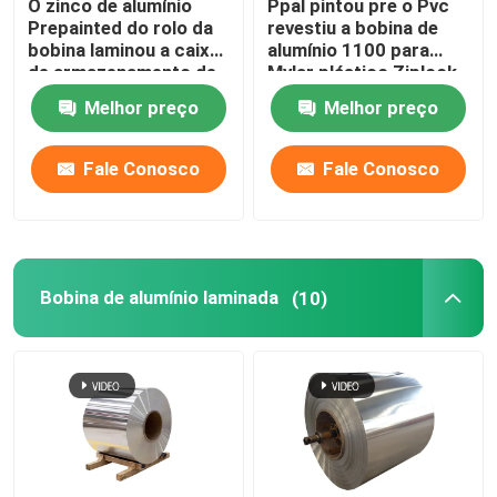
O zinco de alumínio
Ppal pintou pre o Pvc
Prepainted do rolo da
revestiu a bobina de
bobina laminou a caixa
alumínio 1100 para
de armazenamento de
Mylar plástico Ziplock
aço 1219mm da bobina
ensaca 300mm 405mm
Melhor preço
Melhor preço
505mm
Fale Conosco
Fale Conosco
Bobina de alumínio laminada
(10)