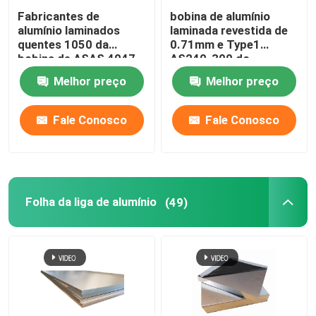
Fabricantes de
bobina de alumínio
alumínio laminados
laminada revestida de
quentes 1050 da
0.71mm e Type1
bobina de ASAS 4047
AS240-300 do
7023 decoração AA
emperramento espiral
Melhor preço
Melhor preço
fino 1110
ASTM A463 da tira
Fale Conosco
Fale Conosco
Folha da liga de alumínio
(49)