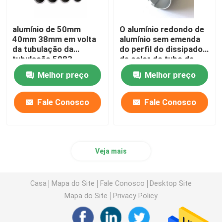
alumínio de 50mm
O alumínio redondo de
40mm 38mm em volta
alumínio sem emenda
da tubulação da
do perfil do dissipador
tubulação 5083
de calor do tubo da
flanges T5 7075 T6
tubulação expulsou
Melhor preço
Melhor preço
para a tubulação de
25mm serrilhados
óleo
45mm 70mm
Fale Conosco
Fale Conosco
Veja mais
Casa
Mapa do Site
Fale Conosco
Desktop Site
Mapa do Site
Privacy Policy