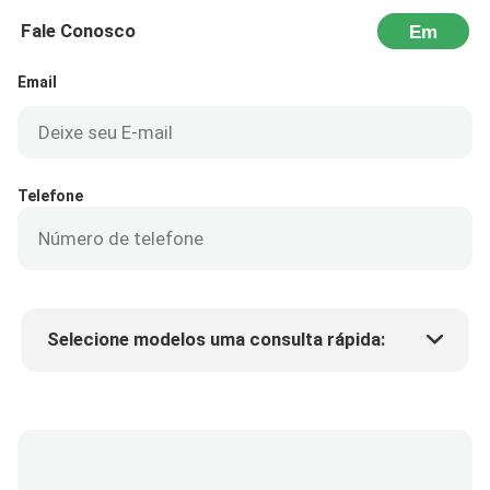
Fale Conosco
Em
seguida
Email
Telefone
Selecione modelos uma consulta rápida:
Preço do produto
Min.order quantity
Solicite uma amostra
Mais detalhes