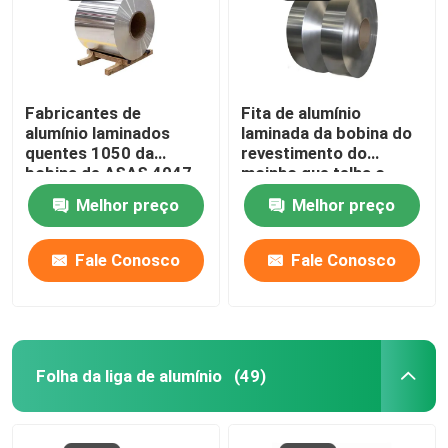
Quem Somos
Fabricantes de
Fita de alumínio
Fábrica
alumínio laminados
laminada da bobina do
quentes 1050 da
revestimento do
bobina de ASAS 4047
moinho que telha o
Controle de Qualidade
7023 decoração AA
zinco fazendo à
Melhor preço
Melhor preço
fino 1110
máquina 275g/M2 do
Cnc da folha
Pedir um orçamento
Fale Conosco
Fale Conosco
Bobina de alumínio do revestimento do moinho
Bobina de alumínio revestida da cor
Folha da liga de alumínio
(49)
Bobina de alumínio laminada