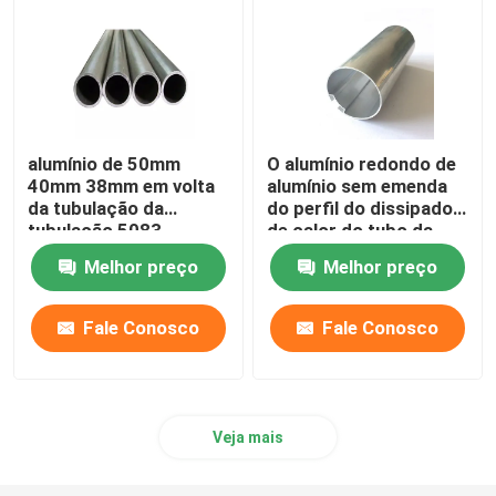
Rolo de Folha de Alumínio
Barra de ângulo de alumínio
alumínio de 50mm
O alumínio redondo de
40mm 38mm em volta
alumínio sem emenda
da tubulação da
do perfil do dissipador
tubulação 5083
de calor do tubo da
flanges T5 7075 T6
tubulação expulsou
Melhor preço
Melhor preço
para a tubulação de
25mm serrilhados
óleo
45mm 70mm
Fale Conosco
Fale Conosco
Veja mais