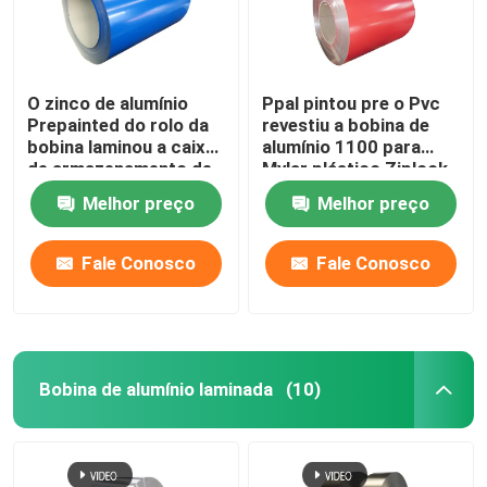
O zinco de alumínio
Ppal pintou pre o Pvc
Prepainted do rolo da
revestiu a bobina de
bobina laminou a caixa
alumínio 1100 para
de armazenamento de
Mylar plástico Ziplock
aço 1219mm da bobina
ensaca 300mm 405mm
Melhor preço
Melhor preço
505mm
Fale Conosco
Fale Conosco
Casa
Bobina de alumínio laminada
(10)
Produtos
Vídeos