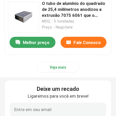
O tubo de alumínio do quadrado
de 25,4 milímetros anodizou a
extrusão 7075 6061 que o
moinho terminou 40x40 V
MOQ：5 toneladas
Preço：Negotiate
Melhor preço
Fale Conosco
Veja mais
Deixe um recado
Ligaremos para você em breve!