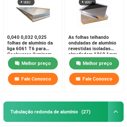
Folha da liga de alumínio
Tubulação redonda de alumínio
0,040 0,032 0,025
As folhas telhando
folhas de alumínio da
onduladas de alumínio
liga 6061 T6 para
revestidas isoladas
Lingote de alumínio puro
Cookwares iluminam
almofadam 1060 1mm
placas da impressão
3mm 5mm 10mm 3004
Melhor preço
Melhor preço
da sublimação
3005
Rod de alumínio contínuo
Fale Conosco
Fale Conosco
Barra quadrada de alumínio
Perfil de alumínio da extrusão
Tubulação redonda de alumínio
(27)
Tubo quadrado de alumínio