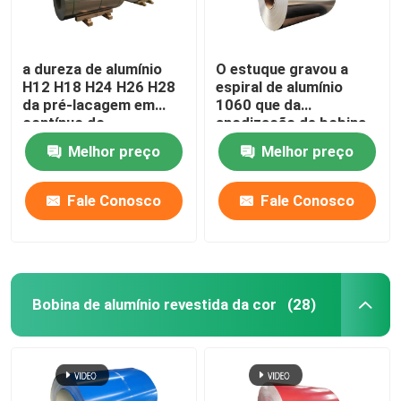
a dureza de alumínio
O estuque gravou a
H12 H18 H24 H26 H28
espiral de alumínio
da pré-lacagem em
1060 que da
contínuo do
anodização de bobina
revestimento do
o emperramento 1050
Melhor preço
Melhor preço
moinho 3003 1100-
H14 revestiu Pvc 0.1-
H14 laminou 0,027
300mm
Fale Conosco
Fale Conosco
Bobina de alumínio revestida da cor
(28)