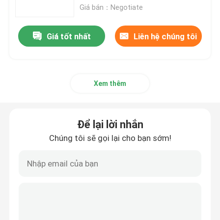
Giá bán：Negotiate
tấm hợp kim nhôm
Giá tốt nhất
Liên hệ chúng tôi
ống nhôm tròn
Xem thêm
Thỏi nhôm nguyên chất
Thanh nhôm đặc
Để lại lời nhắn
Chúng tôi sẽ gọi lại cho bạn sớm!
Thanh nhôm vuông
Hồ sơ đùn nhôm
ống nhôm vuông