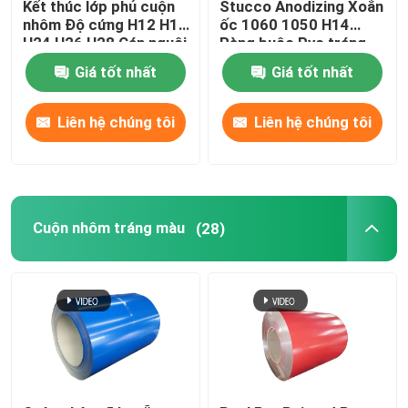
Kết thúc lớp phủ cuộn
Stucco Anodizing Xoắn
nhôm Độ cứng H12 H18
ốc 1060 1050 H14
H24 H26 H28 Cán nguội
Ràng buộc Pvc tráng
0,027
0,1-300mm
Giá tốt nhất
Giá tốt nhất
Liên hệ chúng tôi
Liên hệ chúng tôi
Cuộn nhôm tráng màu
(28)