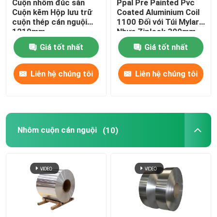
Cuộn nhôm đúc sẵn
Ppal Pre Painted Pvc
Cuộn kẽm Hộp lưu trữ
Coated Aluminium Coil
cuộn thép cán nguội
1100 Đối với Túi Mylar
1219mm
Nhựa Ziplock 300mm
405mm 505mm
Giá tốt nhất
Giá tốt nhất
Liên hệ chúng tôi
Liên hệ chúng tôi
Nhôm cuộn cán nguội
(10)