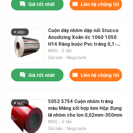
Giá tốt nhất
Liên hệ chúng tôi
Cuộn dây nhôm dập nổi Stucco
Anodizing Xoắn ốc 1060 1050
H14 Ràng buộc Pvc tráng 0,1-
300mm
MOQ：5 tấn
Giá bán：Negotiate
Giá tốt nhất
Liên hệ chúng tôi
Nhà
5052 5754 Cuộn nhôm tráng
màu Máng xối hợp kim Hộp đựng
Sản phẩm
lá nhôm cho lon 0,02mm-350mm
MOQ：5 tấn
Giá bán：Negotiate
Video