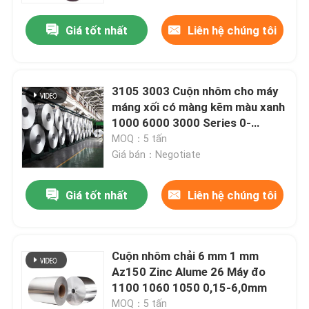
Giá tốt nhất
Liên hệ chúng tôi
Về chúng tôi
Tham quan nhà máy
3105 3003 Cuộn nhôm cho máy
máng xối có màng kẽm màu xanh
1000 6000 3000 Series 0-
Kiểm soát chất lượng
1550mm
MOQ：5 tấn
Giá bán：Negotiate
Yêu cầu báo giá
Giá tốt nhất
Liên hệ chúng tôi
Nhà máy kết thúc nhôm cuộn
Cuộn nhôm chải 6 mm 1 mm
Cuộn nhôm tráng màu
Az150 Zinc Alume 26 Máy đo
1100 1060 1050 0,15-6,0mm
Nhôm cuộn cán nguội
MOQ：5 tấn