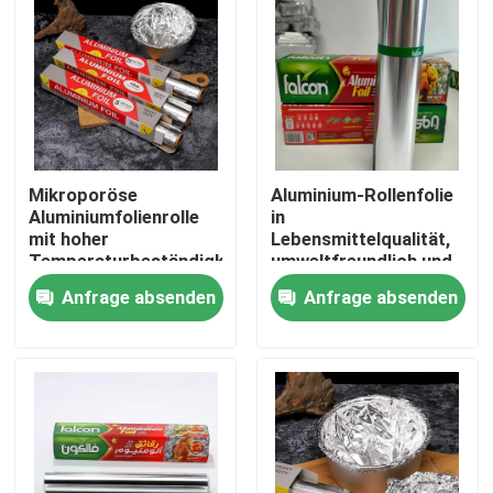
Mikroporöse
Aluminium-Rollenfolie
Aluminiumfolienrolle
in
mit hoher
Lebensmittelqualität,
Temperaturbeständigkeit,
umweltfreundlich und
600 mm
recycelbar für
Anfrage absenden
Anfrage absenden
nachhaltiges Leben
Startseite
Produkte
Videos