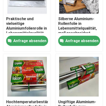
Über uns
Praktische und
Silberne Aluminium-
vielseitige
Rollenfolie in
Aluminiumfolienrolle in
Lebensmittelqualität,
Fabrik Tour
Lebensmittelqualität
maßgeschneidert,
für die Gastronomie
geruchlos, für die
Anfrage absenden
Anfrage absenden
Gastronomie
Qualitätskontrolle
Referenzen
Mühlendaluminiumspule
Farbüberzogene Aluminiumspule
Hochtemperaturbeständige
Ungiftige Aluminium-
Kaltgewalzte Aluminiumspule