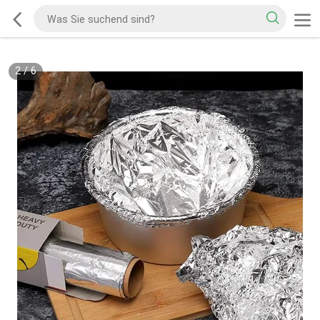
2
/
6