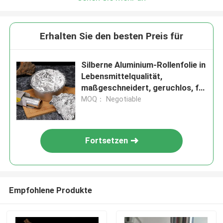
Erhalten Sie den besten Preis für
Silberne Aluminium-Rollenfolie in
Lebensmittelqualität,
maßgeschneidert, geruchlos, für
die Gastronomie
MOQ： Negotiable
Fortsetzen
Empfohlene Produkte