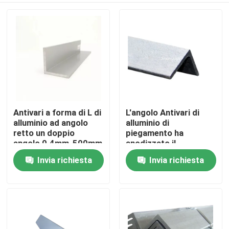
Antivari a forma di L di
L'angolo Antivari di
alluminio ad angolo
alluminio di
retto un doppio
piegamento ha
angolo 0.4mm-500mm
anodizzato il
di 6000 serie
complessivo staffa
Invia richiesta
Invia richiesta
Casa
presenta gli accessori
5083 6061 T6
Prodotti
Video