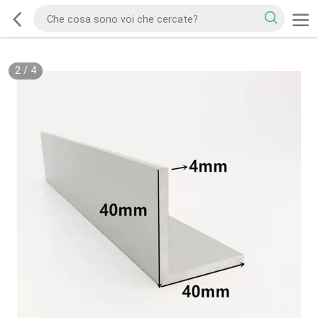
2
/
4