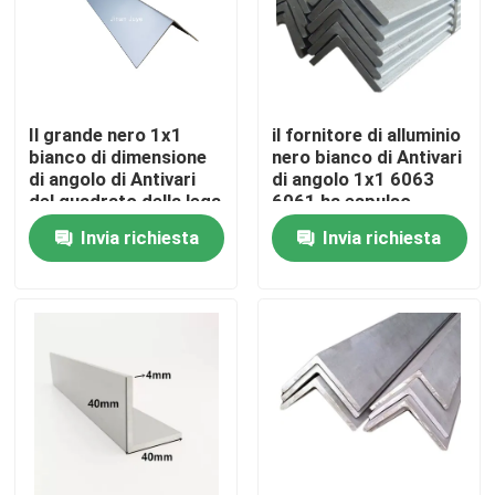
Chi siamo
Fatory Tour
Il grande nero 1x1
il fornitore di alluminio
bianco di dimensione
nero bianco di Antivari
di angolo di Antivari
di angolo 1x1 6063
del quadrato della lega
6061 ha espulso
Controllo di qualità
di alluminio a 2 pollici
fabbriche dell'OEM
Invia richiesta
Invia richiesta
di attività
Richiedere un preventivo
Bobina di alluminio di rivestimento del mulino
Bobina di alluminio rivestita di colore
Bobina di alluminio laminata a freddo