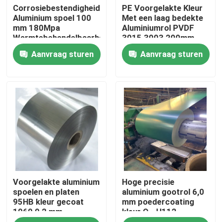
Corrosiebestendigheid
PE Voorgelakte Kleur
Aluminium spoel 100
Met een laag bedekte
mm 180Mpa
Aluminiumrol PVDF
Over ons
Warmtebehandelbaarheid
3015 3003 200mm
Goed
voor Muurdecoratie
Aanvraag sturen
Aanvraag sturen
Fabrieksreis
Kwaliteitscontrole
Vraag een offerte aan
De molen beëindigt Aluminiumrol
Voorgelakte aluminium
Hoge precisie
Kleur Met een laag bedekte Aluminiumrol
spoelen en platen
aluminium gootrol 6,0
95HB kleur gecoat
mm poedercoating
1060 0,2 mm
kleur O - H112
Koudgewalste Aluminiumrol