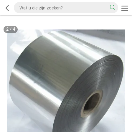
2
/
4