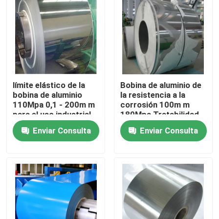
límite elástico de la
Bobina de aluminio de
bobina de aluminio
la resistencia a la
110Mpa 0,1 - 200m m
corrosión 100m m
para el uso industrial
180Mpa Tratabilidad
térmica buena
Enviar Consulta
Enviar Consulta
Inicio
Productos
Videos