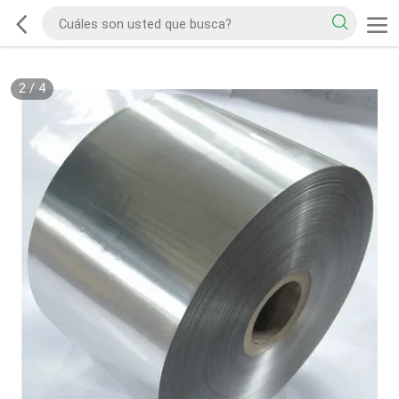
2
/
4