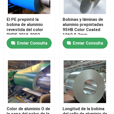
Sobre nosotros
El PE prepintó la
Bobinas y láminas de
bobina de aluminio
aluminio prepintadas
revestida del color
95HB Color Coated
Visita a la fábrica
PVDF 3015 3003
1060 0.2mm
200m m para la
Enviar Consulta
Enviar Consulta
decoración de la
Control de Calidad
pared
Solicitar una cotización
Bobina de aluminio del final del molino
Bobina de aluminio revestida del color
Color de aluminio O de
Longitud de la bobina
Bobina de aluminio en frío
la capa del polvo de la
del rollo de aluminio de