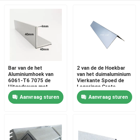
Bar van de het
2 van de de Hoekbar
Aluminiumhoek van
van het duimaluminium
6061-T6 7075 de
Vierkante Spoed de
Uitgedreven met
Legerings Grote
Gaten Structurele
Afmeting Zwarte
Aanvraag sturen
Aanvraag sturen
Thuis
Decoratief
Witte 1x1
Producten
Videos