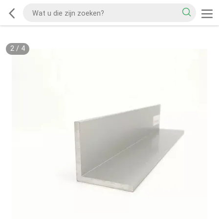
2
/
4