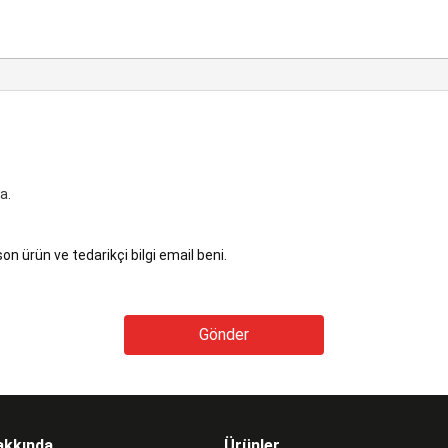
a.
son ürün ve tedarikçi bilgi email beni.
akkında
Ürünler