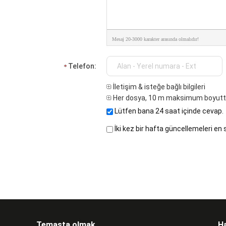
Mesaj 20-3000 karakter arasında olmalıdır!
Telefon:
İletişim & isteğe bağlı bilgileri
Her dosya, 10 m maksimum boyutt
Lütfen bana 24 saat içinde cevap.
İki kez bir hafta güncellemeleri en 
Temasta olmak
H