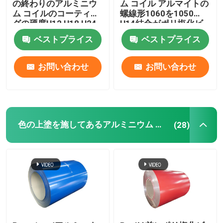
の終わりのアルミニウ
ム コイル アルマイトの
ム コイルのコーティン
螺線形1060を1050
グの硬度H12 H18 H24
H14結合がポリ塩化ビ
H26 H28は0.027を冷間
ニール0.1-300mmに塗
ベストプライス
ベストプライス
圧延した
った浮彫りにした
お問い合わせ
お問い合わせ
色の上塗を施してあるアルミニウム コイル
(28)