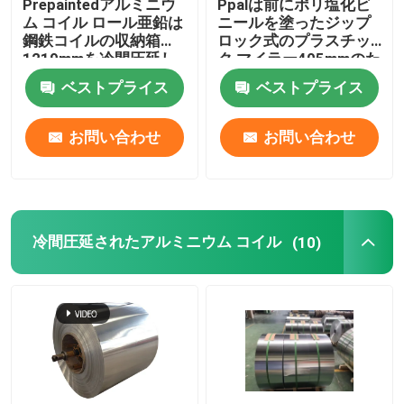
Prepaintedアルミニウ
Ppalは前にポリ塩化ビ
ム コイル ロール亜鉛は
ニールを塗ったジップ
鋼鉄コイルの収納箱
ロック式のプラスチッ
1219mmを冷間圧延し
ク マイラー405mmのた
た
めのアルミニウム コイ
ベストプライス
ベストプライス
ル1100に袋に入れる
300mmを505mm塗っ
た
お問い合わせ
お問い合わせ
冷間圧延されたアルミニウム コイル
(10)