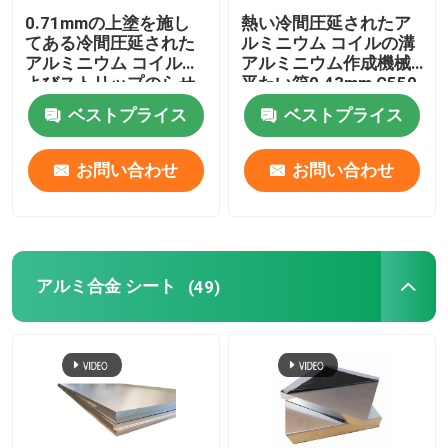
0.71mmの上塗を施し
熱い冷間圧延されたア
てある冷間圧延された
ルミニウム コイルの溝
アルミニウム コイルお
アルミニウム作成機械
よびストリップのらせ
平たい箱0.43mm G550
んとじASTM A463のタ
ALのZN
ベストプライス
ベストプライス
イプ1 AS240-300
お問い合わせ
お問い合わせ
アルミ合金 シート
(49)