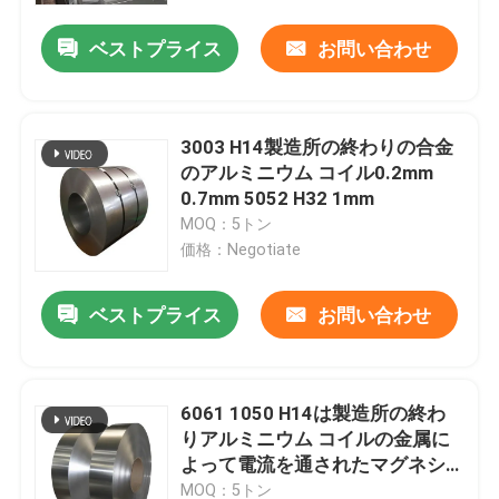
ベストプライス
お問い合わせ
企業情報
会社案内
3003 H14製造所の終わりの合金
のアルミニウム コイル0.2mm
0.7mm 5052 H32 1mm
品質管理
MOQ：5トン
価格：Negotiate
見積依頼
ベストプライス
お問い合わせ
製造所の終わりのアルミニウム コイル
6061 1050 H14は製造所の終わ
色の上塗を施してあるアルミニウム コイル
りアルミニウム コイルの金属に
よって電流を通されたマグネシ
冷間圧延されたアルミニウム コイル
ウムを転がした
MOQ：5トン