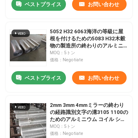
ベストプライス
お問い合わせ
5052 H32 6063海洋の等級に屋
根を付けるための5083 H32木穀
物の製造所の終わりのアルミニ
ウム コイル
MOQ：5トン
価格：Negotiate
ベストプライス
お問い合わせ
ホーム
2mm 3mm 4mmミラーの終わり
の経路識別文字の溝3105 1100の
製品
ためのアルミニウム コイル シー
ト
MOQ：5トン
価格：Negotiate
ビデオ