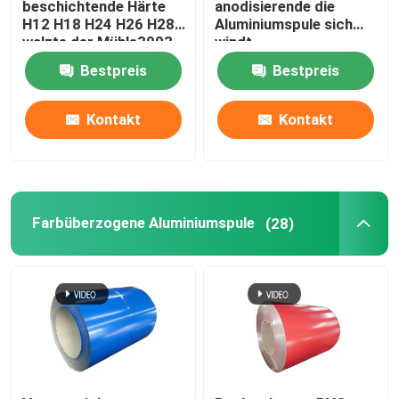
beschichtende Härte
anodisierende die
H12 H18 H24 H26 H28
Aluminiumspule sich
walzte der Mühle3003
windt
1100-H14 0,027 kalt
Schwergängigkeit
Bestpreis
Bestpreis
1060 1050 H14
beschichtete PVC 0.1-
300mm
Kontakt
Kontakt
Farbüberzogene Aluminiumspule
(28)