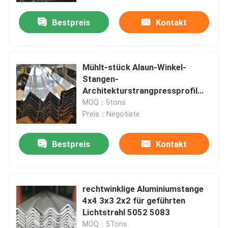
Bestpreis
Kontakt
Über uns
Fabrik Tour
Mühlt-stück Alaun-Winkel-
Stangen-
Architekturstrangpressprofil
Qualitätskontrolle
7075 T6 5/8 120 Grad
MOQ：5tons
Preis：Negotiate
Referenzen
Bestpreis
Kontakt
Mühlendaluminiumspule
rechtwinklige Aluminiumstange
Farbüberzogene Aluminiumspule
4x4 3x3 2x2 für geführten
Lichtstrahl 5052 5083
Kaltgewalzte Aluminiumspule
MOQ：5Tons