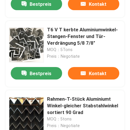
Bestpreis
Kontakt
T6 V T kerbte Aluminiumwinkel-
Stangen-Fenster und Tür-
Verdrängung 5/8 7/8"
MOQ：5Tons
Preis：Negotiate
Bestpreis
Kontakt
Startseite
Rahmen-T-Stück Aluminiumt
Winkel-gleicher Stabstahlwinkel
Produkte
sortiert 90 Grad
MOQ：5tons
Preis：Negotiate
Videos