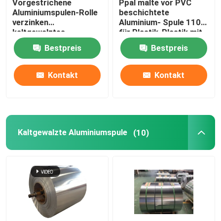
Vorgestrichene
Ppal malte vor PVC
Aluminiumspulen-Rolle
beschichtete
verzinken
Aluminium- Spule 1100
kaltgewalztes
für Plastik-Plastik mit
Stahlspulen-Magazin
Reißverschluss
Bestpreis
Bestpreis
1219mm
einsackt 300mm
405mm 505mm
Kontakt
Kontakt
Kaltgewalzte Aluminiumspule
(10)