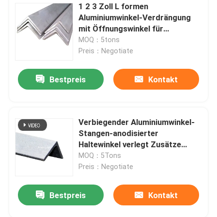
1 2 3 Zoll L formen
Aluminiumwinkel-Verdrängung
mit Öffnungswinkel für
geführten Lichtstrahl
MOQ：5tons
Preis：Negotiate
Bestpreis
Kontakt
Verbiegender Aluminiumwinkel-
Stangen-anodisierter
Haltewinkel verlegt Zusätze
5083 6061 T6
MOQ：5Tons
Preis：Negotiate
Bestpreis
Kontakt