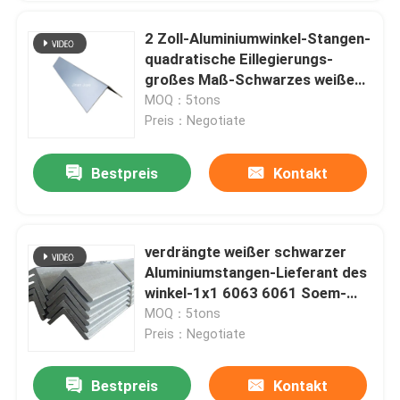
2 Zoll-Aluminiumwinkel-Stangen-
quadratische Eillegierungs-
großes Maß-Schwarzes weißes
1x1
MOQ：5tons
Preis：Negotiate
Bestpreis
Kontakt
verdrängte weißer schwarzer
Aluminiumstangen-Lieferant des
winkel-1x1 6063 6061 Soem-
Fabriken
MOQ：5tons
Preis：Negotiate
Bestpreis
Kontakt