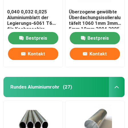
0,040 0,032 0,025
Überzogene gewölbte
Aluminiumblatt der
Überdachungsisolieralumin
Legierungs-6061 T6
täfelt 1060 1mm 3mm
für Kochgeschirr
5mm 10mm 3004 3005
beleuchtet
Bestpreis
Bestpreis
Sublimationsdruck-
freie Räume
Kontakt
Kontakt
Rundes Aluminiumrohr
(27)