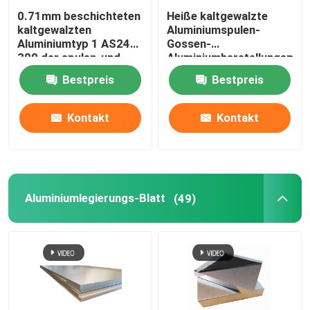
0.71mm beschichteten
Heiße kaltgewalzte
kaltgewalzten
Aluminiumspulen-
Aluminiumtyp 1 AS240-
Gossen-
300 der spulen-und
Aluminiumherstellungsmas
Streifen-
Ebene 0.43mm ZN DES
Bestpreis
Bestpreis
Spiralbindungs-ASTM
AL-G550
A463
Kontakt
Kontakt
Aluminiumlegierungs-Blatt
(49)