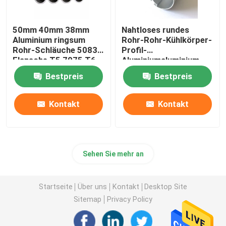
50mm 40mm 38mm
Nahtloses rundes
Aluminium ringsum
Rohr-Rohr-Kühlkörper-
Rohr-Schläuche 5083
Profil-
Flansche T5 7075 T6
Aluminiumaluminium
für Öl-Rohr
verdrängte gerändelte
Bestpreis
Bestpreis
25mm 45mm 70mm
Kontakt
Kontakt
Sehen Sie mehr an
Startseite
Über uns
Kontakt
Desktop Site
Sitemap
Privacy Policy