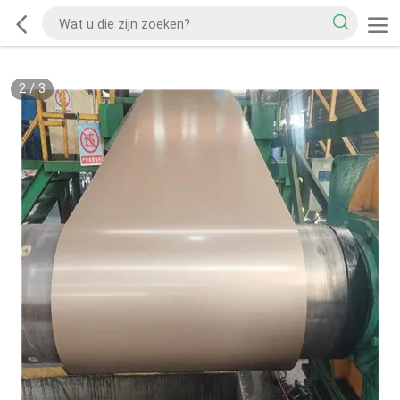
2
/
3