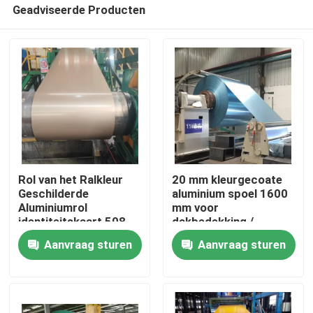
Geadviseerde Producten
Rol van het Ralkleur
20 mm kleurgecoate
Geschilderde
aluminium spoel 1600
Aluminiumrol
mm voor
Thuis
identiteitskaart 508
dakbedekking /
610mm 20 - 25um-
plafond / muur
Aanvraag sturen
Aanvraag sturen
Deklaagdikte
Producten
Videos