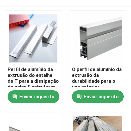
Perfil de alumínio da
O perfil de alumínio da
extrusão do entalhe
extrusão da
de T para a dissipação
durabilidade para o
de calor & estruturas
uso exterior
Casa
de pouco peso
personalizado aceita
Enviar inquérito
Enviar inquérito
MOQ
Produtos
Vídeos