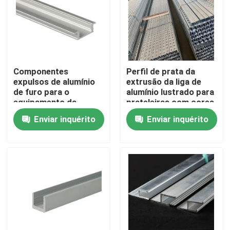
Quem Somos
Fábrica
Componentes
Perfil de prata da
expulsos de alumínio
extrusão da liga de
de furo para o
alumínio lustrado para
Controle de Qualidade
equipamento da
prateleiras com cores
automatização
múltiplas
Enviar inquérito
Enviar inquérito
Pedir um orçamento
Bobina de alumínio do revestimento do moinho
Bobina de alumínio revestida da cor
Bobina de alumínio laminada