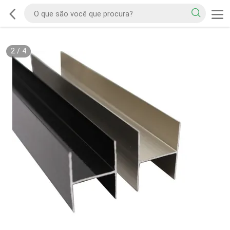
2
/
4