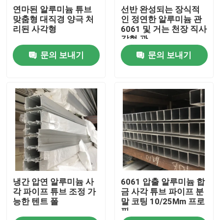
연마된 알루미늄 튜브
선반 완성되는 장식적
맞춤형 대직경 양극 처
인 정연한 알루미늄 관
회사 소개
리된 사각형
6061 및 거는 천장 직사
각형 관
문의 보내기
문의 보내기
공장 투어
품질 관리
견적 요청
압연 다듬질 알루미늄 코일
냉간 압연 알루미늄 사
6061 압출 알루미늄 합
색 코팅 알미늄 코일
각 파이프 튜브 조정 가
금 사각 튜브 파이프 분
능한 텐트 폴
말 코팅 10/25Mm 프로
필
냉각 압연 알루미늄 코일