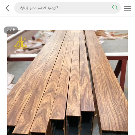
2
/
5