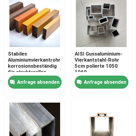
Stabiles
AISI Gussaluminium-
Aluminiumvierkantrohr
Vierkantstahl-Rohr
korrosionsbeständig
5cm polierte 1050
für strukturelles
1060
Anfrage absenden
Anfrage absenden
Nach Hause
Über uns
Kontakte