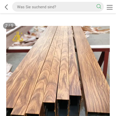
2
/
5