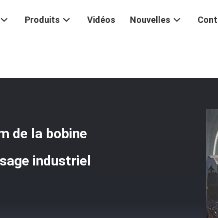
Produits
Vidéos
Nouvelles
Cont
oulin
/
Limite D'élasticité En Aluminium De La Bobine 110Mpa 0,1 - 20
um de la bobine
age industriel