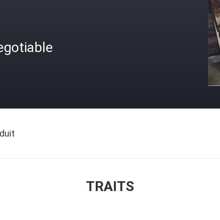
egotiable
duit
TRAITS