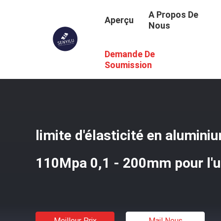
A Propos De
Aperçu
Nous
Demande De
Aperçu
/
Produits
/
Bobine En Aluminium De Finition De M
Soumission
limite d'élasticité en alumini
110Mpa 0,1 - 200mm pour l'us
Meilleur Prix
Mail Nous