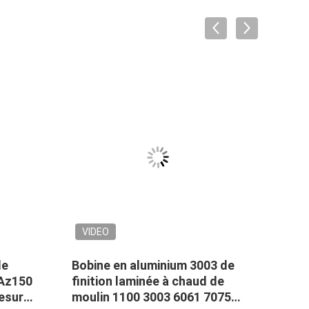
VIDEO
le
Bobine en aluminium 3003 de
table
 Az150
finition laminée à chaud de
plon
mesure
moulin 1100 3003 6061 7075
6061