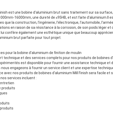
inish est une bobine d'aluminium brut sans traitement sur sa surface, q
000mm-16000mm, une dureté de ≤95HB, et est faite d'aluminium.Il est
s que la construction, l'ingénierie, l'électronique, l'automobile, l'armée
ions en raison de sa résistance à la corrosion, de son poids léger et 
ute lui confère également une esthétique unique que beaucoup apprécie
aluminium brut parfaite pour tout projet.
es pour la bobine d'aluminium de finition de moulin
t technique et des services complets pour nos produits de bobines d'
xpérimentés est disponible pour fournir une assistance technique et d
s nous engageons à fournir un service client et une expertise techniqu
ce avec nos produits de bobines d'aluminium Mill Finish sera facile et 
nos services incluent :
'entretien
 produits
iques
t
roduits
 produits