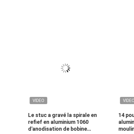
VIDEO
VIDE
12
Le stuc a gravé la spirale en
14 po
refief en aluminium 1060
alumin
u de
d'anodisation de bobine
moulin