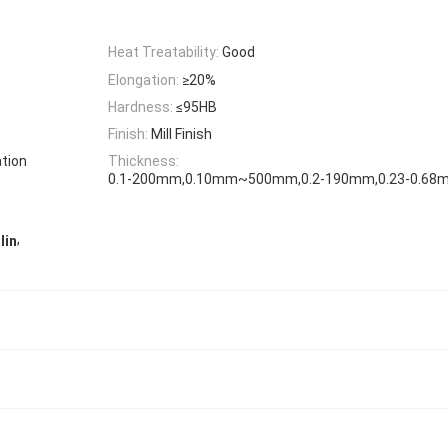
Heat Treatability:
Good
Elongation:
≥20%
Hardness:
≤95HB
Finish:
Mill Finish
ation
Thickness:
0.1-200mm,0.10mm~500mm,0.2-190mm,0.23-0.6
,
lin