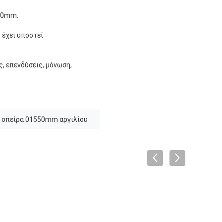
500mm.
ν έχει υποστεί
ς, επενδύσεις, μόνωση,
η σπείρα 01550mm αργιλίου