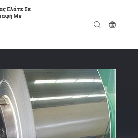
ας Ελάτε Σε
παφή Με
mm Για Βιομηχανική Χρήση