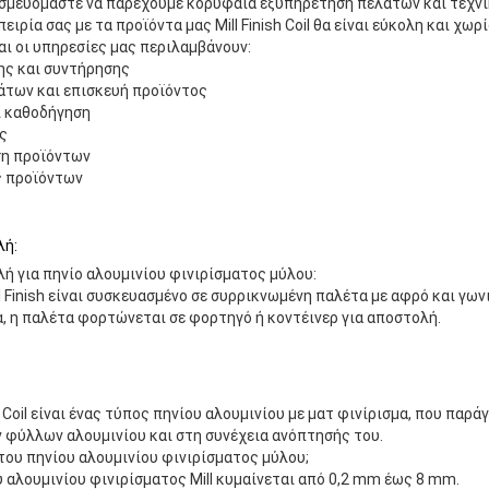
σμευόμαστε να παρέχουμε κορυφαία εξυπηρέτηση πελατών και τεχνικ
ειρία σας με τα προϊόντα μας Mill Finish Coil θα είναι εύκολη και χω
αι οι υπηρεσίες μας περιλαμβάνουν:
ης και συντήρησης
των και επισκευή προϊόντος
ι καθοδήγηση
ς
ση προϊόντων
ς προϊόντων
λή:
ή για πηνίο αλουμινίου φινιρίσματος μύλου:
ll Finish είναι συσκευασμένο σε συρρικνωμένη παλέτα με αφρό και γω
, η παλέτα φορτώνεται σε φορτηγό ή κοντέινερ για αποστολή.
um Coil είναι ένας τύπος πηνίου αλουμινίου με ματ φινίρισμα, που παρ
 φύλλων αλουμινίου και στη συνέχεια ανόπτησής του.
 του πηνίου αλουμινίου φινιρίσματος μύλου;
υ αλουμινίου φινιρίσματος Mill κυμαίνεται από 0,2 mm έως 8 mm.