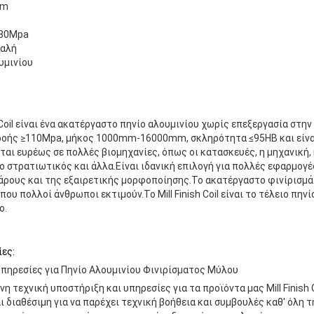
mm
180Mpa
Καλή
υμινίου
 Coil είναι ένα ακατέργαστο πηνίο αλουμινίου χωρίς επεξεργασία στην
ρροής ≥110Mpa, μήκος 1000mm-16000mm, σκληρότητα ≤95HB και είν
ται ευρέως σε πολλές βιομηχανίες, όπως οι κατασκευές, η μηχανική, 
ο στρατιωτικός και άλλα.Είναι ιδανική επιλογή για πολλές εφαρμογ
άρους και της εξαιρετικής μορφοποίησης.Το ακατέργαστο φινίρισμά 
που πολλοί άνθρωποι εκτιμούν.Το Mill Finish Coil είναι το τέλειο πη
ο.
ες:
πηρεσίες για Πηνίο Αλουμινίου Φινιρίσματος Μύλου
 τεχνική υποστήριξη και υπηρεσίες για τα προϊόντα μας Mill Finish 
ι διαθέσιμη για να παρέχει τεχνική βοήθεια και συμβουλές καθ' όλη 