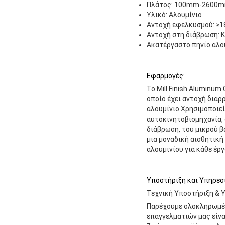
Πλάτος: 100mm-2600
Υλικό: Αλουμίνιο
Αντοχή εφελκυσμού: ≥
Αντοχή στη διάβρωση: 
Ακατέργαστο πηνίο αλο
Εφαρμογές:
Το Mill Finish Aluminum
οποίο έχει αντοχή δια
αλουμίνιο.Χρησιμοποιεί
αυτοκινητοβιομηχανία, 
διάβρωση, του μικρού β
μια μοναδική αισθητική 
αλουμινίου για κάθε έργ
Υποστήριξη και Υπηρεσί
Τεχνική Υποστήριξη & Υ
Παρέχουμε ολοκληρωμένη
επαγγελματιών μας είνα