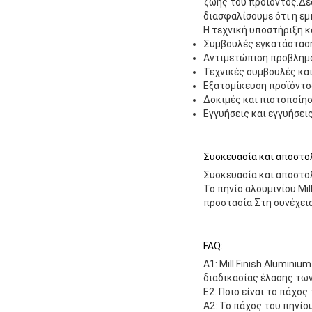
ζωής του προϊόντος.Δε
διασφαλίσουμε ότι η εμπ
Η τεχνική υποστήριξη κ
Συμβουλές εγκατάστασ
Αντιμετώπιση προβλημά
Τεχνικές συμβουλές κα
Εξατομίκευση προϊόντο
Δοκιμές και πιστοποίη
Εγγυήσεις και εγγυήσει
Συσκευασία και αποστο
Συσκευασία και αποστολ
Το πηνίο αλουμινίου Mi
προστασία.Στη συνέχεια
FAQ:
A1: Mill Finish Alumini
διαδικασίας έλασης των
Ε2: Ποιο είναι το πάχος
A2: Το πάχος του πηνίο