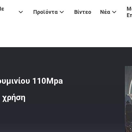
Με
Μ
Προϊόντα
Βίντεο
Νέα
Ε
α Αργιλίου
/
Αντοχή Απόδοσης Πηνίου Αλουμινίου 110Mpa 0,1 - 200
ουμινίου 110Mpa
ή χρήση