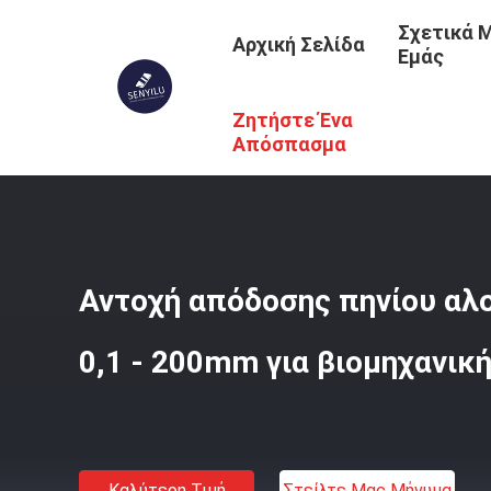
Σχετικά 
Αρχική Σελίδα
Εμάς
Ζητήστε Ένα
Αρχική Σελίδα
/
Προϊόντα
/
Ο Μύλος Τελειώνει Τη Σπείρ
Απόσπασμα
Αντοχή απόδοσης πηνίου αλ
0,1 - 200mm για βιομηχανικ
Καλύτερη Τιμή
Στείλτε Μας Μήνυμα