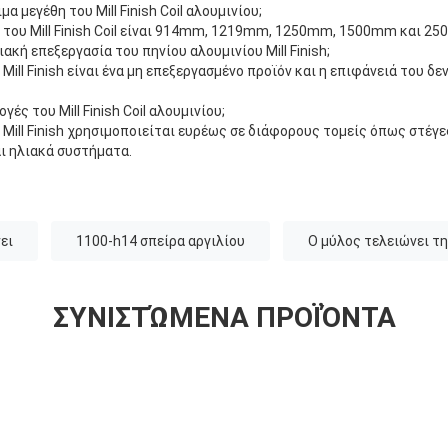
μα μεγέθη του Mill Finish Coil αλουμινίου;
η του Mill Finish Coil είναι 914mm, 1219mm, 1250mm, 1500mm και 2
ιακή επεξεργασία του πηνίου αλουμινίου Mill Finish;
 Mill Finish είναι ένα μη επεξεργασμένο προϊόν και η επιφάνειά του δε
ογές του Mill Finish Coil αλουμινίου;
 Mill Finish χρησιμοποιείται ευρέως σε διάφορους τομείς όπως στέγε
αι ηλιακά συστήματα.
ει
1100-h14 σπείρα αργιλίου
Ο μύλος τελειώνει τ
ΣΥΝΙΣΤΏΜΕΝΑ ΠΡΟΪΌΝΤΑ