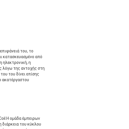
 επιφάνειά του, το
αι κατασκευασμένο από
η ηλεκτρονική, η
ές λόγω της αντοχής στη
του του δίνει επίσης
νίο ακατέργαστου
Coil.Η ομάδα έμπειρων
τη διάρκεια του κύκλου