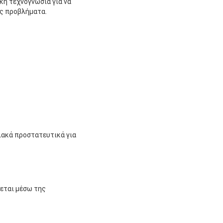
ή τεχνογνωσία για να
ρίς προβλήματα.
νιακά προστατευτικά για
άγεται μέσω της