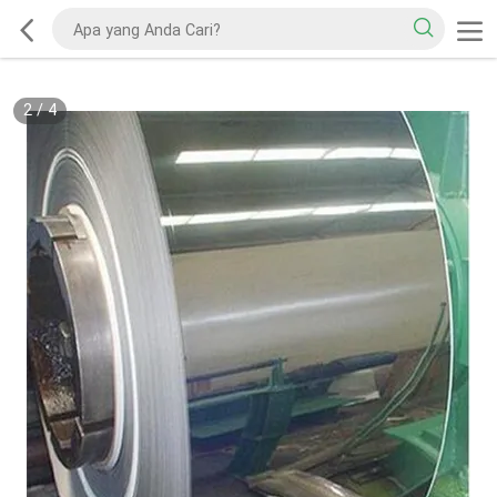
2
/
4