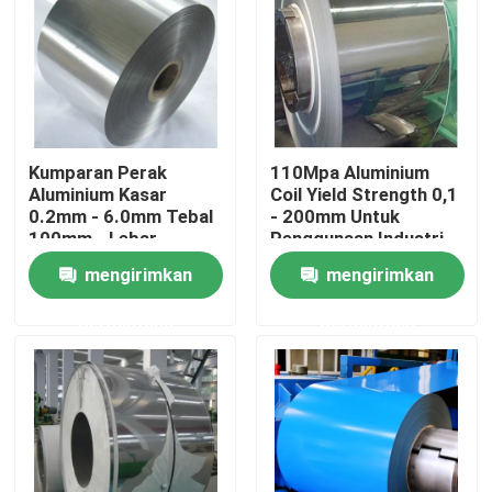
Kumparan Perak
110Mpa Aluminium
Aluminium Kasar
Coil Yield Strength 0,1
0.2mm - 6.0mm Tebal
- 200mm Untuk
100mm - Lebar
Penggunaan Industri
2600mm
mengirimkan
mengirimkan
permintaan
permintaan
Rumah
Produk
Video