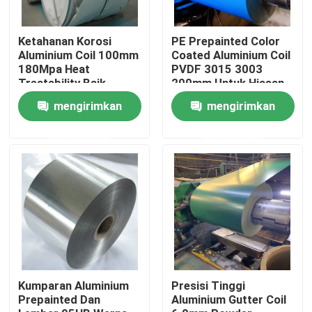
Tentang kita
Ketahanan Korosi
PE Prepainted Color
Aluminium Coil 100mm
Coated Aluminium Coil
180Mpa Heat
PVDF 3015 3003
Treatability Baik
200mm Untuk Hiasan
Wisata pabrik
Dinding
mengirimkan
mengirimkan
Kontrol kualitas
permintaan
permintaan
Quote request suatu
Mill Finish Aluminium Coil
Coil Aluminium Dilapisi Warna
Kumparan Aluminium
Presisi Tinggi
Prepainted Dan
Aluminium Gutter Coil
Kumparan Aluminium Gulungan Dingin