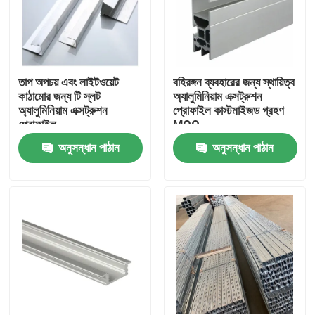
তাপ অপচয় এবং লাইটওয়েট
বহিরঙ্গন ব্যবহারের জন্য স্থায়িত্ব
কাঠামোর জন্য টি স্লট
অ্যালুমিনিয়াম এক্সট্রুশন
অ্যালুমিনিয়াম এক্সট্রুশন
প্রোফাইল কাস্টমাইজড গ্রহণ
প্রোফাইল
MOQ
অনুসন্ধান পাঠান
অনুসন্ধান পাঠান
বাড়ি
আমাদের সম্পর্কে
পরিচিতি