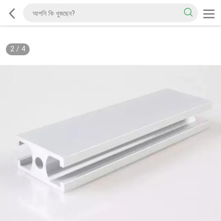
2
/
4