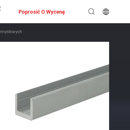
Z
Poprosić O Wycenę
zemysłowych