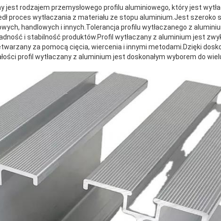
any jest rodzajem przemysłowego profilu aluminiowego, który jest w
edł proces wytłaczania z materiału ze stopu aluminium.Jest szeroko
ych, handlowych i innych.Tolerancja profilu wytłaczanego z alumini
ność i stabilność produktów.Profil wytłaczany z aluminium jest zwyk
zetwarzany za pomocą cięcia, wiercenia i innymi metodami.Dzięki dosk
ałości profil wytłaczany z aluminium jest doskonałym wyborem do wie