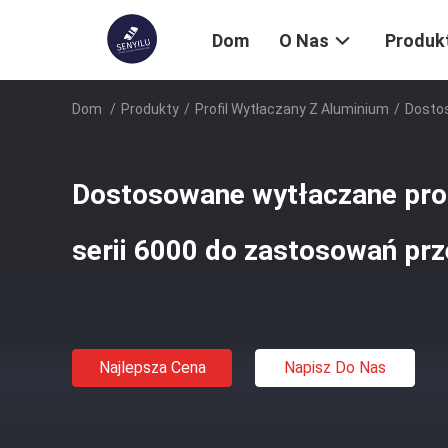
Dom
O Nas
Produk
Dom
/
Produkty
/
Profil Wytłaczany Z Aluminium
/
Dostos
Dostosowane wytłaczane prof
serii 6000 do zastosowań p
Najlepsza Cena
Napisz Do Nas