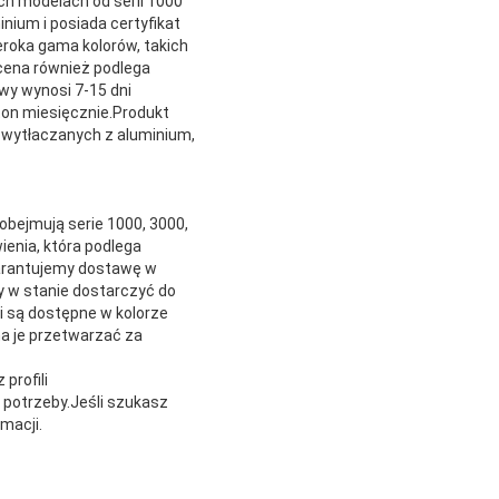
h modelach od serii 1000
nium i posiada certyfikat
roka gama kolorów, takich
 cena również podlega
wy wynosi 7-15 dni
on miesięcznie.Produkt
i wytłaczanych z aluminium,
obejmują serie 1000, 3000,
ienia, która podlega
warantujemy dostawę w
y w stanie dostarczyć do
i są dostępne w kolorze
na je przetwarzać za
profili
 potrzeby.Jeśli szukasz
macji.