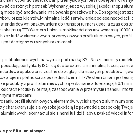
doskonały wybór do zastosowań przemysłowych.Jest dostępny w różnyc
wać do różnych potrzeb.Wykonany jest z wysokiej jakości stopu alumi
ą może być anodowanie, malowanie proszkowe itp. Dostępna jest sze
 wyboru przez klientów.Minimalna ilość zamówienia podlega negocjacji,
t standardowym opakowaniem do transportu morskiego, a czas dosta
ci obejmują TT/Western Union, a możliwości dostaw wynoszą 10000 t
ch kształtów aluminiowych, przemysłowych profili aluminiowych, profil
 i jest dostępny w różnych rozmiarach.
e profili aluminiowych na wymiar pod marką SYL.Nasze numery modeli 
 posiadają certyfikaty ISO i są dostarczane z minimalną ilością zamów
ndardowe opakowanie zdatne do żeglugi dla naszych produktów i g
Akceptujemy płatności za pośrednictwem TT/Western Union i jesteśm
ze produkty z profili aluminiowych są wykonane z tolerancją ± 0,1 mm 
 kolorach.Produkty te mają zastosowanie w przemyśle i handlu i moż
 innymi metodami.
rczaniu profili aluminiowych, elementów wyciskanych z aluminium oraz 
y charakteryzują się wysoką jakością i z pewnością zaspokoją Twoje
 aluminiowych, skontaktuj się z nami już dziś, aby uzyskać więcej infor
is profili aluminiowych