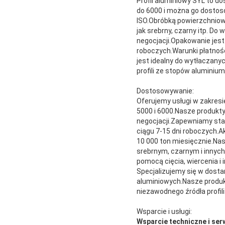
Profil aluminiowy SYL to 
do 6000 i można go dostoso
ISO.Obróbką powierzchniow
jak srebrny, czarny itp. Do
negocjacji.Opakowanie jes
roboczych.Warunki płatnoś
jest idealny do wytłaczany
profili ze stopów aluminium
Dostosowywanie:
Oferujemy usługi w zakresi
5000 i 6000.Nasze produkty
negocjacji.Zapewniamy sta
ciągu 7-15 dni roboczych.
10 000 ton miesięcznie.Nas
srebrnym, czarnym i innych
pomocą cięcia, wiercenia i
Specjalizujemy się w dosta
aluminiowych.Nasze produkt
niezawodnego źródła profili
Wsparcie i usługi:
Wsparcie techniczne i serw