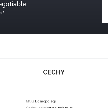
egotiable
a £
CECHY
MOQ:
Do negocjacji
Opakowanie:
karton, paleta itp.