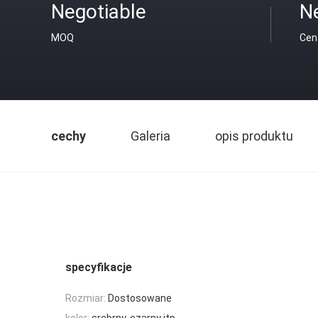
Negotiable
N
MOQ
Cen
cechy
Galeria
opis produktu
specyfikacje
Rozmiar:
Dostosowane
kolor:
srebrny, czarny itp.