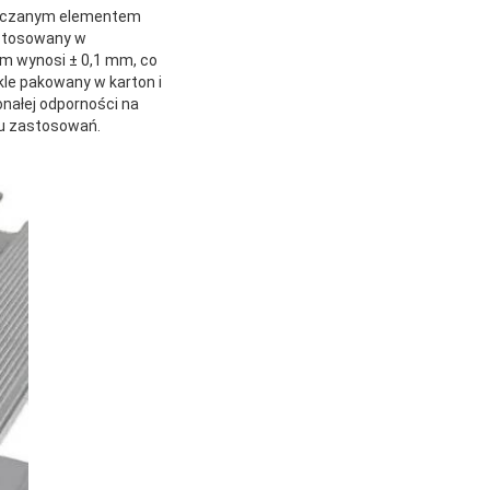
ytłaczanym elementem
 stosowany w
um wynosi ± 0,1 mm, co
le pakowany w karton i
onałej odporności na
lu zastosowań.