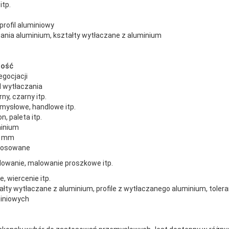
itp.
rofil aluminiowy
ania aluminium, kształty wytłaczane z aluminium
tość
egocjacji
il wytłaczania
ny, czarny itp.
mysłowe, handlowe itp.
n, paleta itp.
inium
1 mm
tosowane
owanie, malowanie proszkowe itp.
e, wiercenie itp.
ałty wytłaczane z aluminium, profile z wytłaczanego aluminium, tolera
iniowych