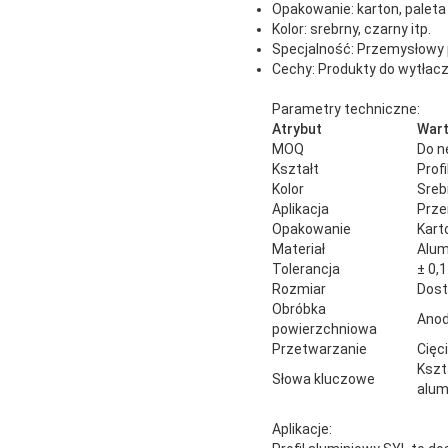
Opakowanie: karton, paleta 
Kolor: srebrny, czarny itp.
Specjalność: Przemysłowy p
Cechy: Produkty do wytłacz
Parametry techniczne:
Atrybut
War
MOQ
Do n
Kształt
Prof
Kolor
Srebr
Aplikacja
Prze
Opakowanie
Karto
Materiał
Alum
Tolerancja
± 0,
Rozmiar
Dos
Obróbka
Anod
powierzchniowa
Przetwarzanie
Cięci
Kszt
Słowa kluczowe
alum
Aplikacje: