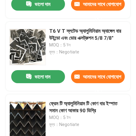
ভালো দাম
আমাদের সাথে যোগাযোগ
করুন
T6 V T স্লটেড অ্যালুমিনিয়াম অ্যাঙ্গেল বার
উইন্ডো এবং ডোর এক্সট্রুশন 5/8 7/8"
MOQ：5 টন
মূল্য：Negotiate
ভালো দাম
আমাদের সাথে যোগাযোগ
করুন
বাড়ি
ফ্রেম টি অ্যালুমিনিয়াম টি কোণ বার ইস্পাত
সমান কোণ আকার 90 ডিগ্রি
পণ্য
MOQ：5 টন
মূল্য：Negotiate
ভিডিও