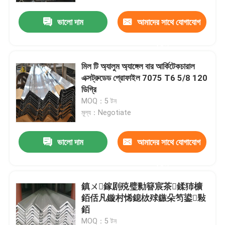
ভালো দাম
আমাদের সাথে যোগাযোগ
আমাদের সম্পর্কে
করুন
কারখানা ভ্রমণ
মিল টি অ্যালুম অ্যাঙ্গেল বার আর্কিটেকচারাল
এক্সট্রুডেড প্রোফাইল 7075 T6 5/8 120
ডিগ্রি
মান নিয়ন্ত্রণ
MOQ：5 টন
মূল্য：Negotiate
উদ্ধৃতির জন্য আবেদন
ভালো দাম
আমাদের সাথে যোগাযোগ
মিল ফিনিশ অ্যালুমিনিয়াম কয়েল
করুন
鎮ㄨ鎵剧殑璧勬簮宸茶鍒犻櫎
রঙিন প্রলিপ্ত অ্যালুমিনিয়াম কয়েল
銆佸凡鏇村悕鎴栨殏鏃朵笉鍙敤
銆
কোল্ড রোল্ড অ্যালুমিনিয়াম কয়েল
MOQ：5 টন