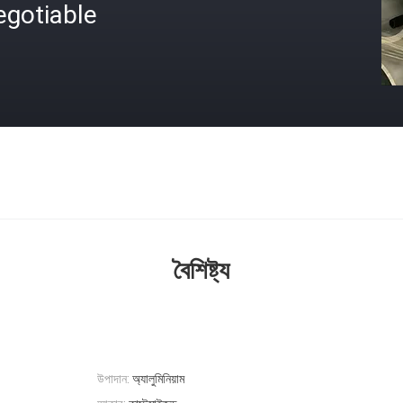
egotiable
বৈশিষ্ট্য
উপাদান:
অ্যালুমিনিয়াম