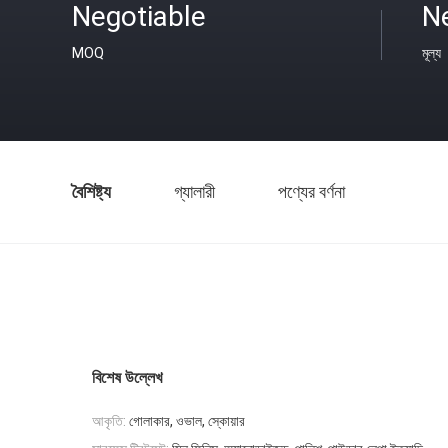
Negotiable
N
MOQ
মূল্য
বৈশিষ্ট্য
গ্যালারী
পণ্যের বর্ণনা
বিশেষ উল্লেখ
আকৃতি:
গোলাকার, ওভাল, স্কোয়ার