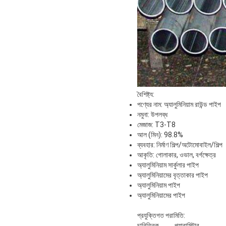
বৈশিষ্ট্য:
পণ্যের নাম: অ্যালুমিনিয়াম রাউন্ড পাইপ
নমুনা: উপলব্ধ
মেজাজ: T3-T8
আল (মিন): 98.8%
ব্যবহার: নির্মাণ শিল্প/অটোমোবাইল/শিল্প
আকৃতি: গোলাকার, ওভাল, বর্গক্ষেত্র
অ্যালুমিনিয়াম সার্কুলার পাইপ
অ্যালুমিনিয়ামের বৃত্তাকার পাইপ
অ্যালুমিনিয়াম পাইপ
অ্যালুমিনিয়ামের পাইপ
প্রযুক্তিগত পরামিতি:
চারিত্রিক
প্যারামিটার