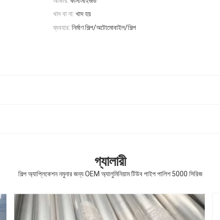
আকার:
কাস্টমাইজড
খাদ বা না:
খাদ হয়
ব্যবহার:
নির্মাণ শিল্প/অটোমোবাইল/শিল্প
গ্যালারী
শিল্প অ্যাপ্লিকেশন নমুনার জন্য OEM অ্যালুমিনিয়াম টিউব পাইপ পালিশ 5000 সিরিজ