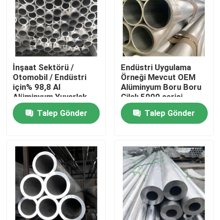
İnşaat Sektörü /
Endüstri Uygulama
Otomobil / Endüstri
Örneği Mevcut OEM
için% 98,8 Al
Alüminyum Boru Boru
Alüminyum Yuvarlak
Cilalı 5000 serisi
Boru T8
Talep Gönder
Talep Gönder
Ana sayfa
Ürünler
VİDEOLAR