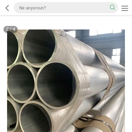
2
/
4