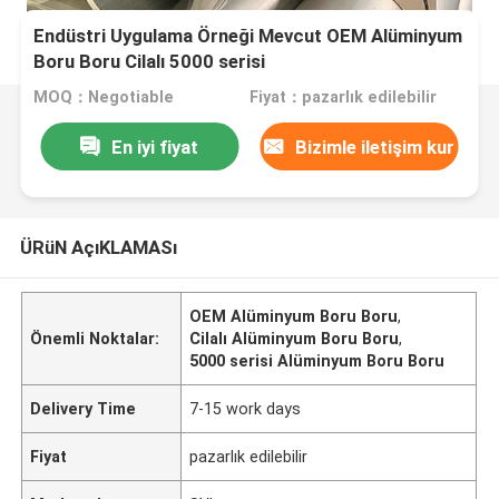
Endüstri Uygulama Örneği Mevcut OEM Alüminyum
Boru Boru Cilalı 5000 serisi
MOQ：Negotiable
Fiyat：pazarlık edilebilir
En iyi fiyat
Bizimle iletişim kur
ÜRüN AçıKLAMASı
OEM Alüminyum Boru Boru
,
Önemli Noktalar:
Cilalı Alüminyum Boru Boru
,
5000 serisi Alüminyum Boru Boru
Delivery Time
7-15 work days
Fiyat
pazarlık edilebilir