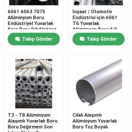
6061 6063 7075
İnşaat / Otomotiv
Hakkımızda
Alüminyum Boru
Endüstrisi için 6061
Endüstriyel Yuvarlak
T6 Yuvarlak
Kare Boru Dikdörtgen
Alüminyum Boru 4/6
Eloksallı
İnç
Fabrika turu
Talep Gönder
Talep Gönder
Kalite kontrol
Teklif isteği
Mill Finish Alüminyum Rulo
Renkli Kaplamalı Alüminyum Rulo
T3 - T8 Alüminyum
Cilalı Alaşımlı
Alaşımlı Yuvarlak Boru
Alüminyum Yuvarlak
Boru Değirmeni Son
Boru Toz Boyalı
Soğuk Haddelenmiş Alüminyum Rulo