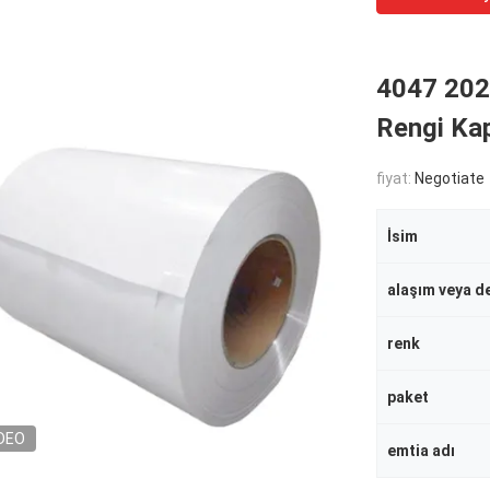
4047 202
Rengi Ka
fiyat:
Negotiate
İsim
alaşım veya de
renk
paket
DEO
emtia adı