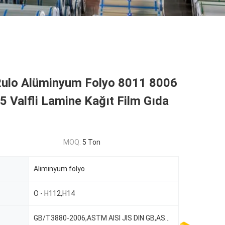
Rulo Alüminyum Folyo 8011 8006
 Valfli Lamine Kağıt Film Gıda
MOQ:
5 Ton
Aliminyum folyo
O - H112,H14
GB/T3880-2006,ASTM AISI JIS DIN GB,ASTM-B209