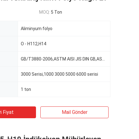
MOQ:
5 Ton
Aliminyum folyo
O - H112,H14
GB/T3880-2006,ASTM AISI JIS DIN GB,ASTM-B209
3000 Serisi,1000 3000 5000 6000 serisi
1 ton
i Fiyat
Mail Gönder