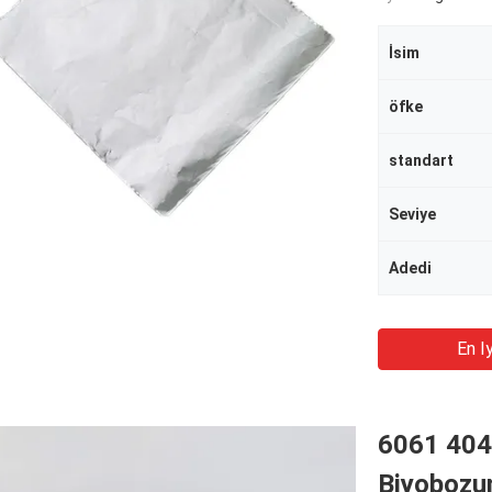
İsim
öfke
standart
Seviye
Adedi
En Iy
6061 404
Biyobozun