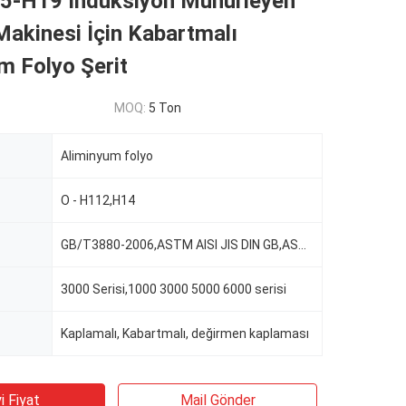
5-H19 İndüksiyon Mühürleyen
akinesi İçin Kabartmalı
m Folyo Şerit
MOQ:
5 Ton
Aliminyum folyo
O - H112,H14
GB/T3880-2006,ASTM AISI JIS DIN GB,ASTM-B209
3000 Serisi,1000 3000 5000 6000 serisi
Kaplamalı, Kabartmalı, değirmen kaplaması
i Fiyat
Mail Gönder