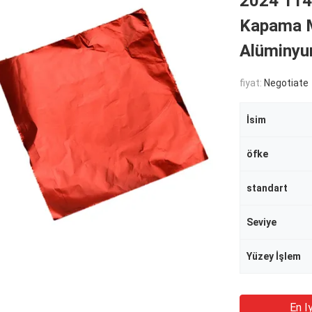
2024 114
Kapama M
Alüminyu
fiyat:
Negotiate
İsim
öfke
standart
Seviye
Yüzey İşlem
En Iy