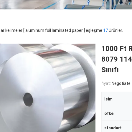
ar kelimeler [ aluminum foil laminated paper ] eşleşme
17
Ürünler.
1000 Ft 
8079 1145
Sınıfı
fiyat:
Negotiate
İsim
öfke
standart