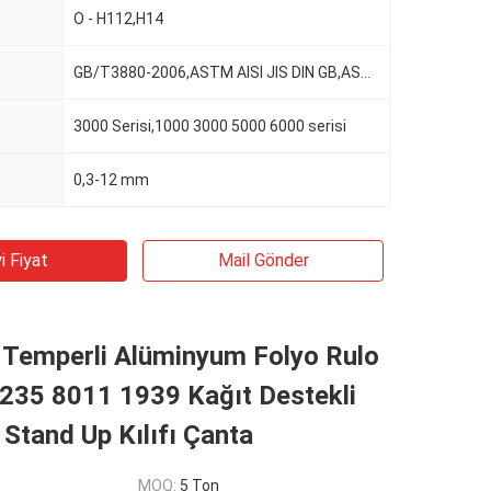
O - H112,H14
GB/T3880-2006,ASTM AISI JIS DIN GB,ASTM-B209
3000 Serisi,1000 3000 5000 6000 serisi
0,3-12 mm
i Fiyat
Mail Gönder
Temperli Alüminyum Folyo Rulo
1235 8011 1939 Kağıt Destekli
 Stand Up Kılıfı Çanta
MOQ:
5 Ton