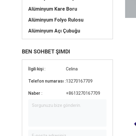
Alüminyum Kare Boru
Alüminyum Folyo Rulosu
Alüminyum Açı Çubuğu
BEN SOHBET ŞIMDI
İlgili kişi :
Celina
Telefon numarası :
13270167709
Naber :
+8613270167709