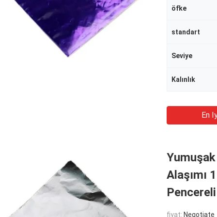
öfke
standart
Seviye
Kalınlık
En Iy
Yumuşak 
Alaşımı 
Pencereli
fiyat:
Negotiate