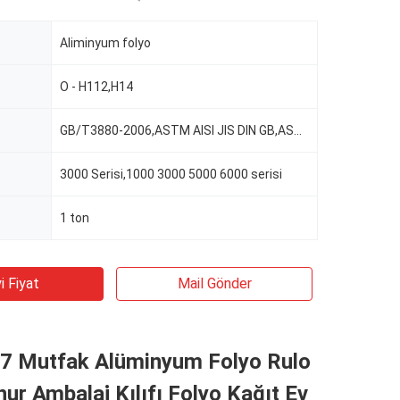
Aliminyum folyo
O - H112,H14
GB/T3880-2006,ASTM AISI JIS DIN GB,ASTM-B209
3000 Serisi,1000 3000 5000 6000 serisi
1 ton
i Fiyat
Mail Gönder
7 Mutfak Alüminyum Folyo Rulo
ur Ambalaj Kılıfı Folyo Kağıt Ev