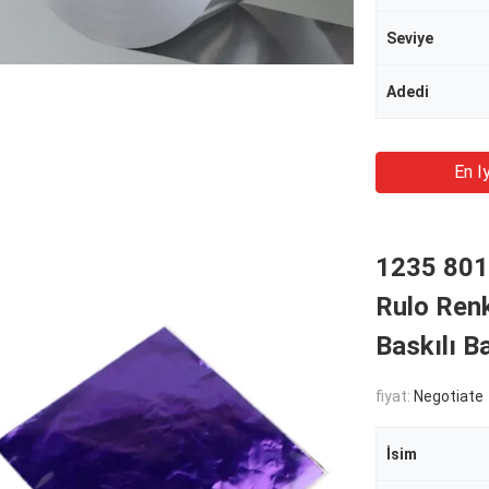
Seviye
Adedi
En Iy
1235 801
Rulo Renk
Baskılı 
fiyat:
Negotiate
İsim