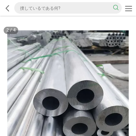
2
/
4