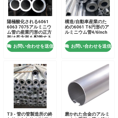
企業情報
陽極酸化される6061
構造/自動車産業のた
6063 7075アルミニウ
めの6061 T6円形のア
会社案内
ム管の産業円形の正方
ルミニウム管4/6Inch
形は長方形を配管する
お問い合わせを送信
お問い合わせを送信
品質管理
見積依頼
製造所の終わりのアルミニウム コイル
色の上塗を施してあるアルミニウム コイル
T3 - 管の管製造所の終
磨かれた合金のアルミ
冷間圧延されたアルミニウム コイル