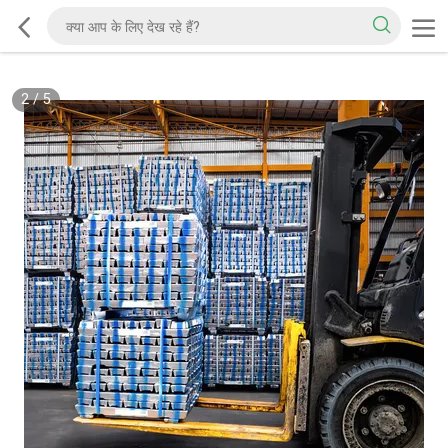
2
/
5