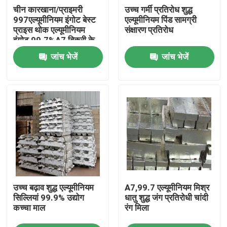
चीन कारखाना/प्राइमरी
उच्च गर्मी प्रतिरोध शुद्ध
997एल्यूमीनियम इंगोट बेस्ट
एल्यूमीनियम पिंड सामग्री
हमारे बारे में
प्राइस थोक एल्यूमीनियम
संक्षारण प्रतिरोध
इंगोट 99.7%A7 बिक्री के
लिए
जांच भेजें
जांच भेजें
फैक्टरी यात्रा
गुणवत्ता नियंत्रण
एक बोली का अनुरोध
मिल खत्म एल्यूमीनियम का तार
उच्च बढ़ाव शुद्ध एल्यूमीनियम
A7,99.7 एल्यूमीनियम मिश्र
रंग लेपित एल्यूमीनियम का तार
सिल्लियां 99.9% उद्योग
धातु शुद्ध जंग प्रतिरोधी चांदी
कच्चा माल
रंग मिला
कोल्ड रोल्ड एल्युमिनियम कॉइल