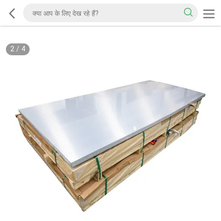
2
/
4