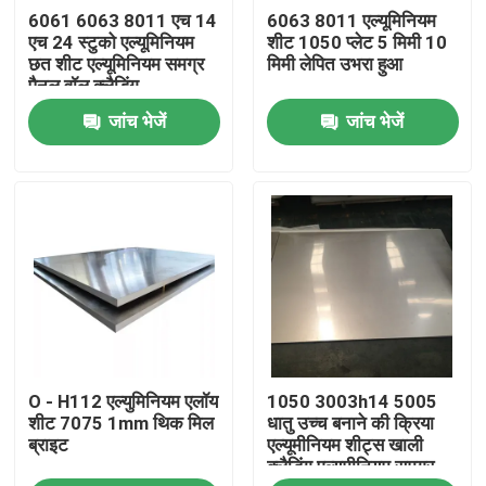
6061 6063 8011 एच 14
6063 8011 एल्यूमिनियम
एच 24 स्टुको एल्यूमिनियम
शीट 1050 प्लेट 5 मिमी 10
हमारे बारे में
छत शीट एल्यूमिनियम समग्र
मिमी लेपित उभरा हुआ
पैनल वॉल क्लैडिंग
जांच भेजें
जांच भेजें
फैक्टरी यात्रा
गुणवत्ता नियंत्रण
एक बोली का अनुरोध
मिल खत्म एल्यूमीनियम का तार
O - H112 एल्युमिनियम एलॉय
1050 3003h14 5005
रंग लेपित एल्यूमीनियम का तार
शीट 7075 1mm थिक मिल
धातु उच्च बनाने की क्रिया
ब्राइट
एल्यूमीनियम शीट्स खाली
क्लैडिंग एल्यूमीनियम समग्र
कोल्ड रोल्ड एल्युमिनियम कॉइल