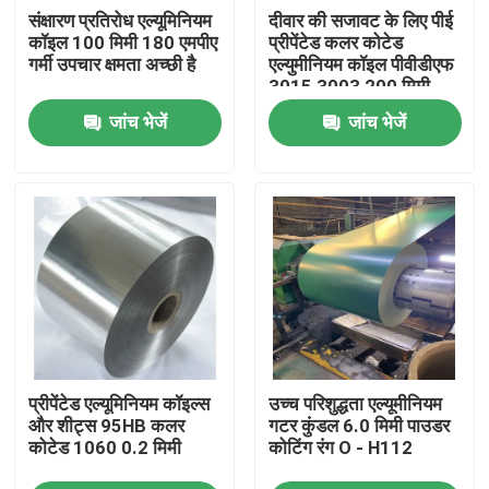
संक्षारण प्रतिरोध एल्यूमिनियम
दीवार की सजावट के लिए पीई
कॉइल 100 मिमी 180 एमपीए
प्रीपेंटेड कलर कोटेड
हमारे बारे में
गर्मी उपचार क्षमता अच्छी है
एल्युमीनियम कॉइल पीवीडीएफ
3015 3003 200 मिमी
जांच भेजें
जांच भेजें
फैक्टरी यात्रा
गुणवत्ता नियंत्रण
एक बोली का अनुरोध
मिल खत्म एल्यूमीनियम का तार
प्रीपेंटेड एल्यूमिनियम कॉइल्स
उच्च परिशुद्धता एल्यूमीनियम
रंग लेपित एल्यूमीनियम का तार
और शीट्स 95HB कलर
गटर कुंडल 6.0 मिमी पाउडर
कोटेड 1060 0.2 मिमी
कोटिंग रंग O - H112
कोल्ड रोल्ड एल्युमिनियम कॉइल