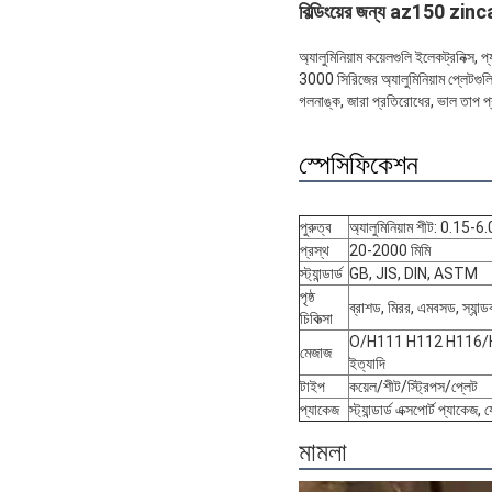
বিল্ডিংয়ের জন্য az150 zi
অ্যালুমিনিয়াম কয়েলগুলি ইলেকট্রনিক্স, 
3000 সিরিজের অ্যালুমিনিয়াম প্লেটগুলি
গলনাঙ্ক, জারা প্রতিরোধের, ভাল তাপ 
স্পেসিফিকেশন
পুরুত্ব
অ্যালুমিনিয়াম শীট: 0.15-6.
প্রস্থ
20-2000 মিমি
স্ট্যান্ডার্ড
GB, JIS, DIN, ASTM
পৃষ্ঠ
ব্রাশড, মিরর, এমবসড, স্যান্ডব
চিকিত্সা
O/H111 H112 H116/
মেজাজ
ইত্যাদি
টাইপ
কয়েল/শীট/স্ট্রিপস/প্লেট
প্যাকেজ
স্ট্যান্ডার্ড এক্সপোর্ট প্যাকে
মামলা