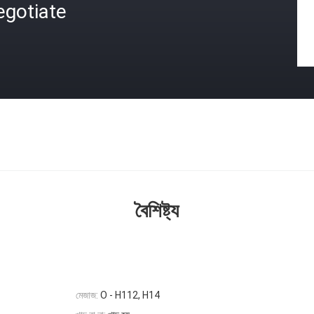
egotiate
বৈশিষ্ট্য
মেজাজ:
O - H112, H14