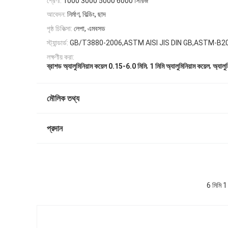
শ্রেণী:
1000 3000 5000 6000 সিরিজ
আবেদন:
নির্মাণ, বিল্ডিং, ছাদ
পৃষ্ঠ চিকিত্সা:
লেপা, এমবসড
স্ট্যান্ডার্ড:
GB/T3880-2006,ASTM AISI JIS DIN GB,ASTM-B2
লক্ষণীয় করা:
,
,
ব্রাশড অ্যালুমিনিয়াম কয়েল 0.15-6.0 মিমি
1 মিমি অ্যালুমিনিয়াম কয়েল
অ্যালু
মৌলিক তথ্য
প্রদান
6 মিমি 1