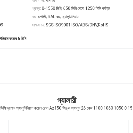
খাদ বা না:
খাদ হয়
প্রস্থ:
0-1550 মিমি, 650 মিমি থেকে 1250 মিমি পর্যন্ত
রঙ:
রূপালী, RAL রঙ, অ্যালুমিনিয়াম
সাক্ষ্যদান:
09
SGS,ISO9001,ISO/ABS/DNV,RoHS
মিনিয়াম কয়েল 6 মিমি
গ্যালারী
 মিমি ব্রাশড অ্যালুমিনিয়াম কয়েল রোল Az150 জিঙ্ক অ্যালুম 26 গেজ 1100 1060 1050 0.15