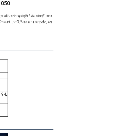
 1050
 হল এভিয়েশন অ্যালুমিনিয়াম সামগ্রী এবং
অংশ, উপকরণ, ঢালাই উপকরণের অন্তর্গত;কম
194,