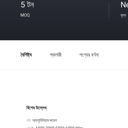
5 টন
N
MOQ
মূল্য
বৈশিষ্ট্য
গ্যালারী
পণ্যের বর্ণনা
বিশেষ উল্লেখ
নাম:
অ্যালুমিনিয়াম কয়েল