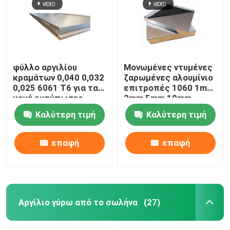
Φύλλο κραμάτων αργιλίου
Αργίλιο γύρω από το σωλήνα
φύλλο αργιλίου
Μονωμένες ντυμένες
κραμάτων 0,040 0,032
ζαρωμένες αλουμίνιο
0,025 6061 T6 για τα
επιτροπές 1060 1mm
Καθαρό πλίνθωμα αλουμινίου
κενά εκτύπωσης
3mm 5mm 10mm
εξάχνωσης φω'των
φύλλων υλικού
Καλύτερη τιμή
Καλύτερη τιμή
Cookwares
κατασκευής σκεπής
Στερεά ράβδος αργιλίου
3004 3005
επαφή
επαφή
Τετραγωνικός φραγμός αργιλίου
Σχεδιάγραμμα εξώθησης αργιλίου
Αργίλιο γύρω από το σωλήνα
(27)
Τετραγωνικός σωλήνας αλουμινίου