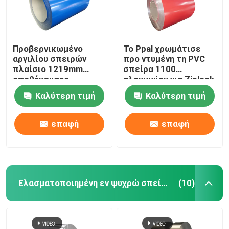
Προβερνικωμένο
Το Ppal χρωμάτισε
αργιλίου σπειρών
προ ντυμένη τη PVC
πλαίσιο 1219mm
σπείρα 1100
αποθήκευσης
αλουμινίου για Ziplock
σπειρών χάλυβα
τις πλαστικές
Καλύτερη τιμή
Καλύτερη τιμή
ρόλων cold-rolled
τσάντες 300mm
ψευδάργυρος
405mm 505mm Mylar
επαφή
επαφή
Αρχική Σελίδα
Ελασματοποιημένη εν ψυχρώ σπείρα αλουμινίου
(10)
Προϊόντα
Βίντεο