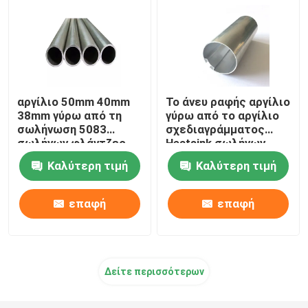
Ρολό φύλλου αλουμινίου
Φραγμός γωνίας αργιλίου
αργίλιο 50mm 40mm
Το άνευ ραφής αργίλιο
38mm γύρω από τη
γύρω από το αργίλιο
σωλήνωση 5083
σχεδιαγράμματος
σωλήνων φλάντζες
Heatsink σωλήνων
T5 7075 T6 για το
σωλήνων που
Καλύτερη τιμή
Καλύτερη τιμή
σωλήνα ελαίου
εξωθήθηκε Knurled
25mm 45mm 70mm
επαφή
επαφή
Δείτε περισσότερων