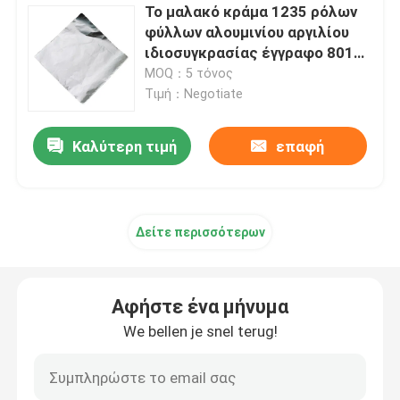
Το μαλακό κράμα 1235 ρόλων
φύλλων αλουμινίου αργιλίου
ιδιοσυγκρασίας έγγραφο 8011
το 1939 υποστήρίξε την
MOQ：5 τόνος
τσάντα σακουλών στάσεων με
Τιμή：Negotiate
το παράθυρο
Καλύτερη τιμή
επαφή
Δείτε περισσότερων
Αφήστε ένα μήνυμα
We bellen je snel terug!