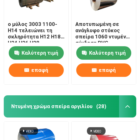
ο μύλος 3003 1100-
Αποτυπωμένη σε
H14 τελειώνει τη
ανάγλυφο στόκος
σκληρότητα H12 H18
σπείρα 1060 ντυμένο
H24 H26 H28
σύνδεση PVC
επιστρώματος
0.1300mm υποβολής
Καλύτερη τιμή
Καλύτερη τιμή
σπειρών αργιλίου
σε ανοδική οξείδωση
cold-rolled 0,027
σπειρών αργιλίου
1050 H14
επαφή
επαφή
Ντυμένη χρώμα σπείρα αργιλίου
(28)