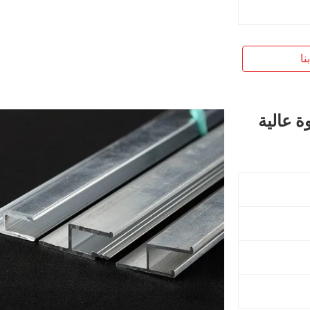
نا
 عالية