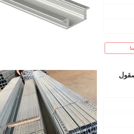
نا
صقول