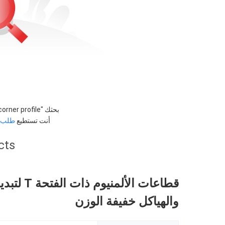
بحثك "
orner profile
أنت تستطيع
طلب ا
cts
قطاعات الألمنيو
والهياكل خفيفة الوزن