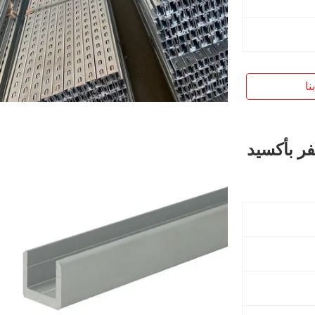
نا
فر بأكسيد