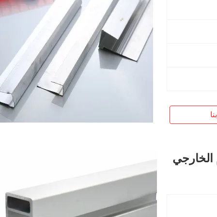
نا
م الخارجي