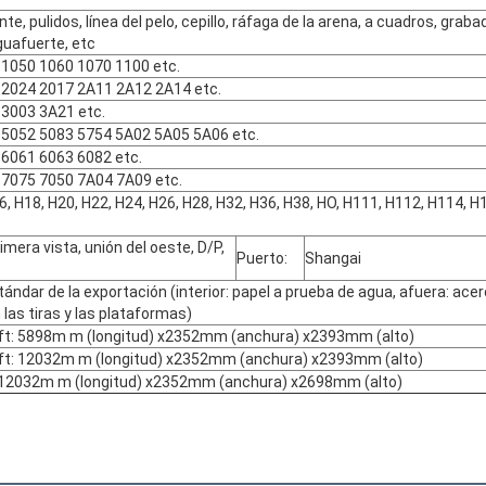
ante, pulidos, línea del pelo, cepillo, ráfaga de la arena, a cuadros, grab
aguafuerte, etc
 1050 1060 1070 1100 etc.
: 2024 2017 2A11 2A12 2A14 etc.
 3003 3A21 etc.
: 5052 5083 5754 5A02 5A05 5A06 etc.
 6061 6063 6082 etc.
: 7075 7050 7A04 7A09 etc.
PRESENTACIÓN
6, H18, H20, H22, H24, H26, H28, H32, H36, H38, HO, H111, H112, H114, H
imera vista, unión del oeste, D/P,
Puerto:
Shangai
ándar de la exportación (interior: papel a prueba de agua, afuera: acer
 las tiras y las plataformas)
0ft: 5898m m (longitud) x2352mm (anchura) x2393mm (alto)
0ft: 12032m m (longitud) x2352mm (anchura) x2393mm (alto)
: 12032m m (longitud) x2352mm (anchura) x2698mm (alto)