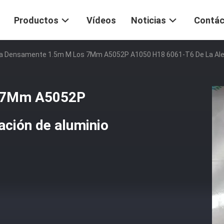
Productos
Vídeos
Noticias
Contác
a Densamente 1.5m M Los 7Mm A5052P A1050 H18 6061-T6 De La Alea
s 7Mm A5052P
ación de aluminio