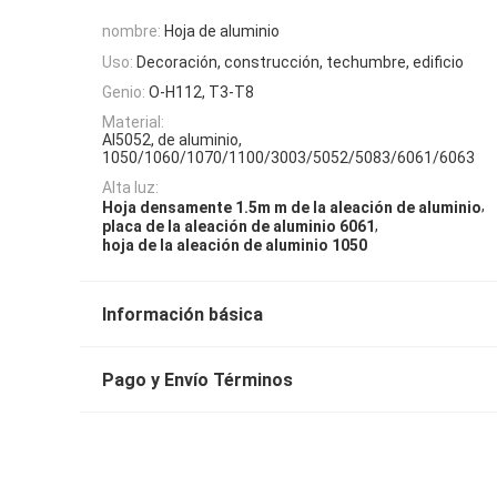
nombre:
Hoja de aluminio
Uso:
Decoración, construcción, techumbre, edificio
Genio:
O-H112, T3-T8
Material:
Al5052, de aluminio,
1050/1060/1070/1100/3003/5052/5083/6061/6063
Alta luz:
,
Hoja densamente 1.5m m de la aleación de aluminio
,
placa de la aleación de aluminio 6061
hoja de la aleación de aluminio 1050
Información básica
Pago y Envío Términos