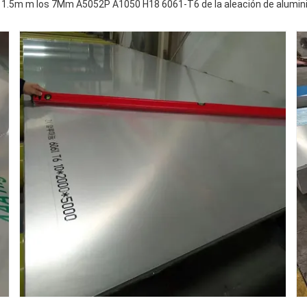
1.5m m los 7Mm A5052P A1050 H18 6061-T6 de la aleación de alumin