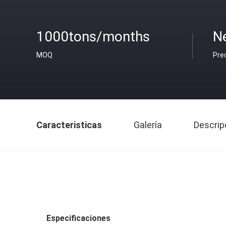
1000tons/months
N
MOQ
Pre
Caracteristicas
Galería
Descrip
Especificaciones