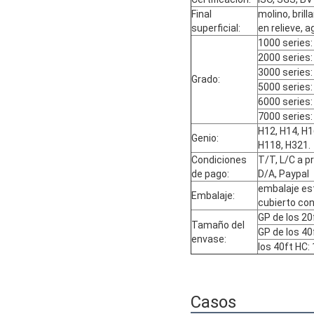
Final
molino, brill
superficial:
en relieve, 
1000 series:
2000 series
3000 series:
Grado:
5000 series
6000 series:
7000 series
H12, H14, H1
Genio:
H118, H321.
Condiciones
T/T, L/C a pr
de pago:
D/A, Paypal
embalaje est
Embalaje:
cubierto con
GP de los 2
Tamaño del
GP de los 4
envase:
los 40ft HC
Casos