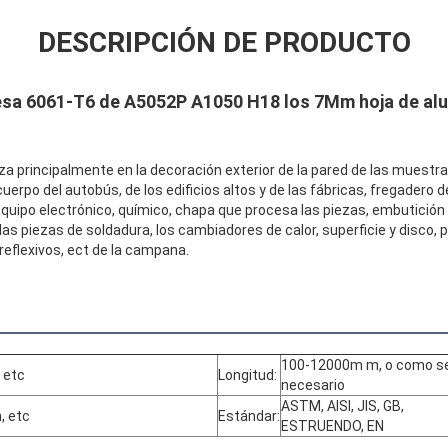
DESCRIPCIÓN DE PRODUCTO
esa 6061-T6 de A5052P A1050 H18 los 7Mm hoja de alu
iza principalmente en la decoración exterior de la pared de las muestras
 cuerpo del autobús, de los edificios altos y de las fábricas, fregadero 
equipo electrónico, químico, chapa que procesa las piezas, embutición
as piezas de soldadura, los cambiadores de calor, superficie y disco, p
reflexivos, ect de la campana.
Deja un mensaje
¡Te llamaremos pronto!
100-12000m m, o como s
 etc
Longitud:
necesario
ASTM, AISI, JIS, GB,
, etc
Estándar:
ESTRUENDO, EN