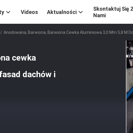
Skontaktuj Się 
ty
Videos
Aktualności
Nami
/
Anodowana, Barwiona, Barwiona Cewka Aluminiowa 3,0 Mm 5,8 M Do
ona cewka
fasad dachów i