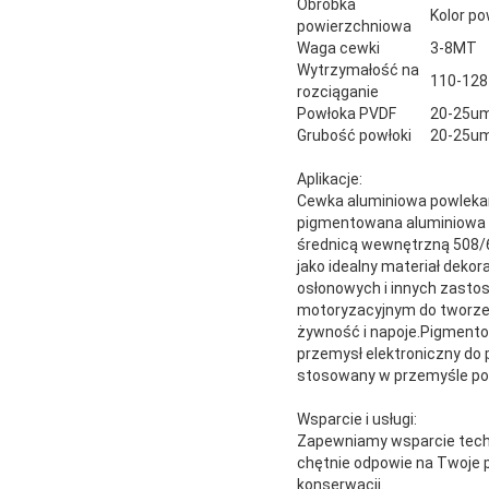
Obróbka
Kolor p
powierzchniowa
Waga cewki
3-8MT
Wytrzymałość na
110-12
rozciąganie
Powłoka PVDF
20-25u
Grubość powłoki
20-25u
Aplikacje:
Cewka aluminiowa powlekan
pigmentowana aluminiowa ce
średnicą wewnętrzną 508/6
jako idealny materiał deko
osłonowych i innych zast
motoryzacyjnym do tworzen
żywność i napoje.Pigmento
przemysł elektroniczny do
stosowany w przemyśle poli
Wsparcie i usługi:
Zapewniamy wsparcie techn
chętnie odpowie na Twoje p
konserwacji.