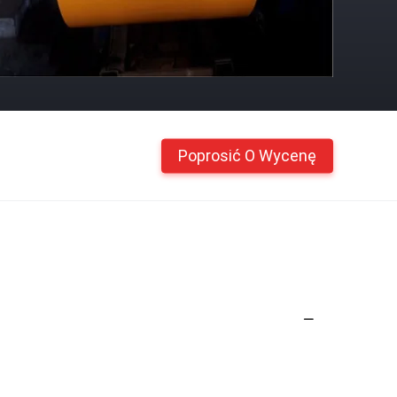
Poprosić O Wycenę