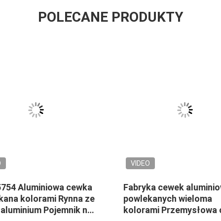
POLECANE PRODUKTY
O
VIDEO
5754 Aluminiowa cewka
Fabryka cewek alumini
kana kolorami Rynna ze
powlekanych wieloma
 aluminium Pojemnik na
kolorami Przemysłowa