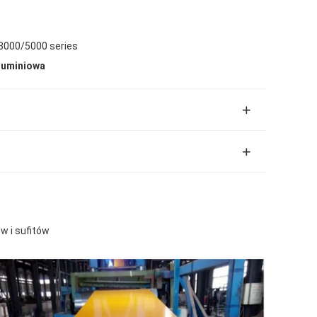
/3000/5000 series
luminiowa
w i sufitów