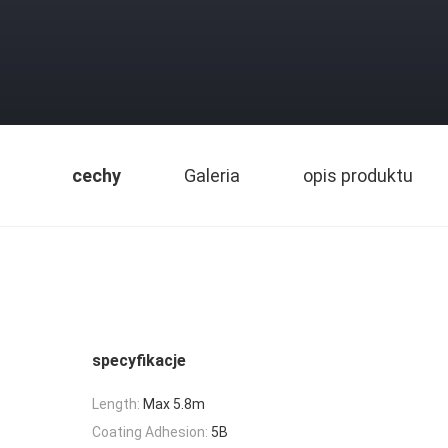
cechy
Galeria
opis produktu
specyfikacje
Length:
Max 5.8m
Coating Adhesion:
5B