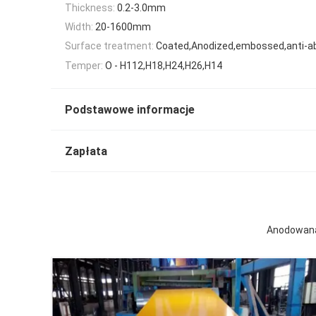
Thickness:
0.2-3.0mm
Width:
20-1600mm
Surface treatment:
Coated,Anodized,embossed,anti-ab
Temper:
O - H112,H18,H24,H26,H14
Podstawowe informacje
Zapłata
Anodowana,