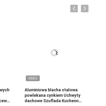
VIDEO
VID
owych
Aluminiowa blacha stalowa
Wstę
powlekana cynkiem Uchwyty
alum
 cewka
dachowe Szuflada Kuchenna
Cynk