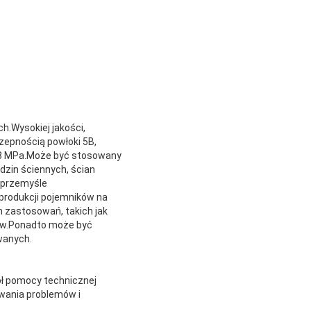
.Wysokiej jakości,
zepnością powłoki 5B,
28 MPa.Może być stosowany
dzin ściennych, ścian
 przemyśle
produkcji pojemników na
 zastosowań, takich jak
tów.Ponadto może być
wanych.
ół pomocy technicznej
ywania problemów i