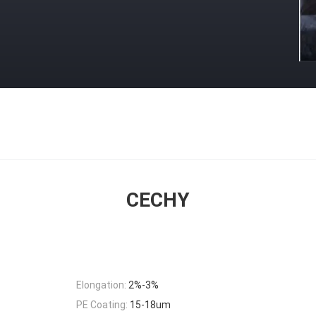
CECHY
Elongation:
2%-3%
PE Coating:
15-18um