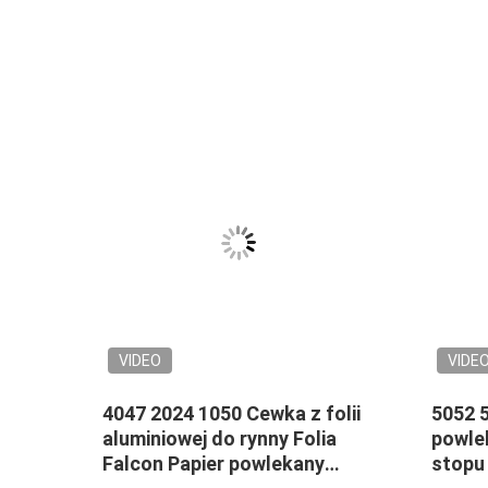
VIDEO
VIDE
kana
4047 2024 1050 Cewka z folii
5052 
1060
aluminiowej do rynny Folia
powle
0 mm
Falcon Papier powlekany
stopu