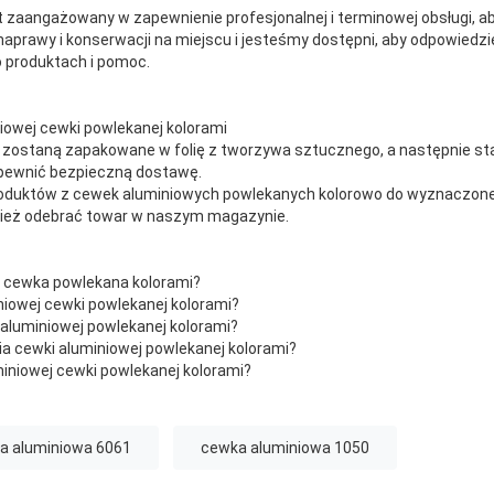
 zaangażowany w zapewnienie profesjonalnej i terminowej obsługi, a
naprawy i konserwacji na miejscu i jesteśmy dostępni, aby odpowiedzi
o produktach i pomoc.
iowej cewki powlekanej kolorami
 zostaną zapakowane w folię z tworzywa sztucznego, a następnie s
apewnić bezpieczną dostawę.
oduktów z cewek aluminiowych powlekanych kolorowo do wyznaczone
nież odebrać towar w naszym magazynie.
wa cewka powlekana kolorami?
iniowej cewki powlekanej kolorami?
 aluminiowej powlekanej kolorami?
ia cewki aluminiowej powlekanej kolorami?
uminiowej cewki powlekanej kolorami?
a aluminiowa 6061
cewka aluminiowa 1050