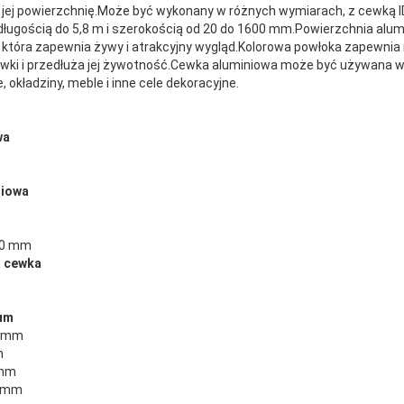
 jej powierzchnię.Może być wykonany w różnych wymiarach, z cewką 
 długością do 5,8 m i szerokością od 20 do 1600 mm.Powierzchnia alum
 która zapewnia żywy i atrakcyjny wygląd.Kolorowa powłoka zapewnia
ewki i przedłuża jej żywotność.Cewka aluminiowa może być używana 
, okładziny, meble i inne cele dekoracyjne.
wa
niowa
610 mm
a cewka
um
0mm
m
 mm
0mm