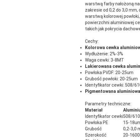
warstwą farby nałożoną na
zakresie od 0,2 do 3,0 mm,
warstwą kolorowej powłoki,
powierzchni aluminiowej c
takich jak pokrycia dachowe
Cechy:
Kolorowa cewka aluminio
Wydłużenie: 2%-3%
Waga cewki: 3-8MT
Lakierowana cewka alumi
Powłoka PVDF: 20-25um
Grubość powłoki: 20-25um
Identyfikator cewki: 508/
Pigmentowana aluminiow
Parametry techniczne:
Materiał
Alumini
Identyfikator cewki
508/61
Powłoka PE
15-18u
Grubość
0,2-3,0
Szerokość
20-160