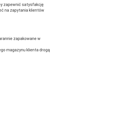
by zapewnić satysfakcję
eć na zapytania klientów
tarannie zapakowane w
go magazynu klienta drogą