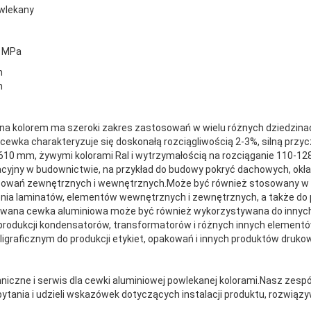
owlekany
8 MPa
m
m
a kolorem ma szeroki zakres zastosowań w wielu różnych dziedzinach
wka charakteryzuje się doskonałą rozciągliwością 2-3%, silną przyc
10 mm, żywymi kolorami Ral i wytrzymałością na rozciąganie 110-1
racyjny w budownictwie, na przykład do budowy pokryć dachowych, okła
osowań zewnętrznych i wewnętrznych.Może być również stosowany w
ia laminatów, elementów wewnętrznych i zewnętrznych, a także do 
wana cewka aluminiowa może być również wykorzystywana do innych
 produkcji kondensatorów, transformatorów i różnych innych elemen
graficznym do produkcji etykiet, opakowań i innych produktów druko
iczne i serwis dla cewki aluminiowej powlekanej kolorami.Nasz zesp
ytania i udzieli wskazówek dotyczących instalacji produktu, rozwiąz