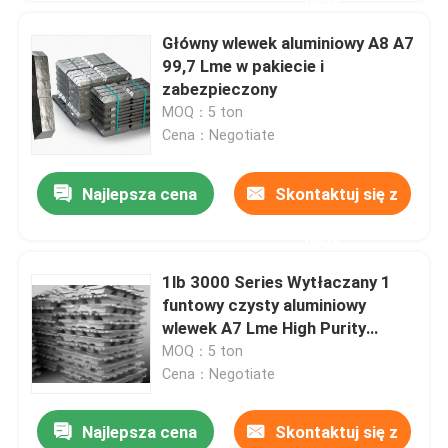
Główny wlewek aluminiowy A8 A7
99,7 Lme w pakiecie i
zabezpieczony
MOQ：5 ton
Cena：Negotiate
Najlepsza cena
Skontaktuj się z
nami
1lb 3000 Series Wytłaczany 1
funtowy czysty aluminiowy
wlewek A7 Lme High Purity
Recycled
MOQ：5 ton
Cena：Negotiate
Najlepsza cena
Skontaktuj się z