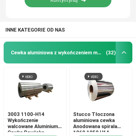
O nas
INNE KATEGORIE OD NAS
Wycieczka po fabryce
Cewka aluminiowa z wykończeniem młyna
(32)
Kontrola jakości
Poprosić o wycenę
Cewka aluminiowa z wykończeniem młyna
Aluminiowa cewka powlekana kolorem
3003 1100-H14
Stucco Tłoczona
Wykończenie
aluminiowa cewka
walcowane Aluminium
Anodowana spirala
Cewka Powłoka
1060 1050 H14
Cewka aluminiowa walcowana na zimno