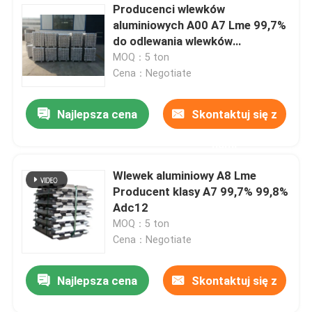
Producenci wlewków
aluminiowych A00 A7 Lme 99,7%
do odlewania wlewków
aluminiowych
MOQ：5 ton
Cena：Negotiate
Najlepsza cena
Skontaktuj się z
nami
Wlewek aluminiowy A8 Lme
Producent klasy A7 99,7% 99,8%
Adc12
MOQ：5 ton
Cena：Negotiate
Najlepsza cena
Skontaktuj się z
nami