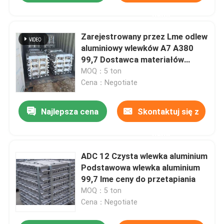
nami
Zarejestrowany przez Lme odlew
aluminiowy wlewków A7 A380
99,7 Dostawca materiałów
budowlanych
MOQ：5 ton
Cena：Negotiate
Najlepsza cena
Skontaktuj się z
nami
ADC 12 Czysta wlewka aluminium
Podstawowa wlewka aluminium
99,7 lme ceny do przetapiania
MOQ：5 ton
Cena：Negotiate