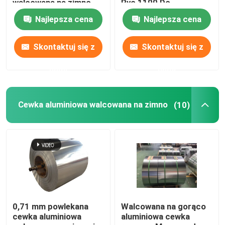
walcowana na zimno
Pvc 1100 Do
skrzynka do
plastikowych toreb z
Najlepsza cena
Najlepsza cena
przechowywania cewek
mylaru Ziplock 300 mm
Rolka folii aluminiowej
1219 mm
405 mm 505 mm
Skontaktuj się z
Skontaktuj się z
Aluminiowy kątownik
nami
nami
Cewka aluminiowa walcowana na zimno
(10)
0,71 mm powlekana
Walcowana na gorąco
cewka aluminiowa
aluminiowa cewka