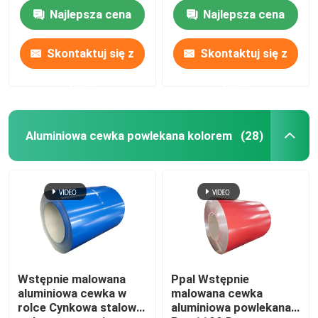
Twardość H12 H18
Wiązanie powlekane
Najlepsza cena
Najlepsza cena
H24 H26 H28
Pvc 0,1-300 mm
Walcowane na zimno
Arkusz ze stopu aluminium
0,027
Skontaktuj się z
Skontaktuj się z
Aluminiowa okrągła rura
nami
nami
Czysty aluminiowy wlewek
Aluminiowa cewka powlekana kolorem
(28)
Solidny pręt aluminiowy
Aluminiowy pręt kwadratowy
Profil wytłaczany z aluminium
Wstępnie malowana
Ppal Wstępnie
aluminiowa cewka w
malowana cewka
Aluminiowa rura kwadratowa
rolce Cynkowa stalowa
aluminiowa powlekana