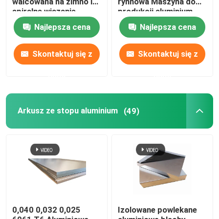
walcowana na zimno i
rynnowa Maszyna do
spiralne wiązanie
produkcji aluminium
ASTM A463 Type1
Płaska 0,43 mm G550
Najlepsza cena
Najlepsza cena
AS240-300
AL ZN
Skontaktuj się z
Skontaktuj się z
nami
nami
Arkusz ze stopu aluminium
(49)
0,040 0,032 0,025
Izolowane powlekane