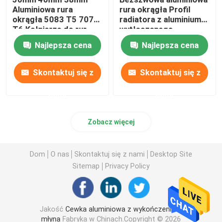
Aluminiowa rura
rura okrągła Profil
okrągła 5083 T5 7075
radiatora z aluminium
T6 Kołnierze do rur
wytłaczanego
olejowych
radełkowanego 25 mm
Najlepsza cena
Najlepsza cena
45 mm 70 mm
Skontaktuj się z
Skontaktuj się z
nami
nami
Zobacz więcej
Dom
O nas
Skontaktuj się z nami
Desktop Site
Sitemap
Privacy Policy
Jakość
Cewka aluminiowa z wykończeniem
młyna
Fabryka w Chinach.Copyright © 2026