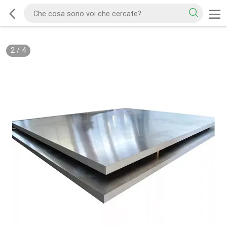
2
/
4