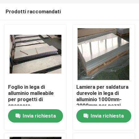
Prodotti raccomandati
Foglio in lega di
Lamiera per saldatura
alluminio malleabile
durevole in lega di
Casa
per progetti di
alluminio 1000mm-
spessore
2000mm per pezzi
personalizzato
meccanici
Invia richiesta
Invia richiesta
Prodotti
Video