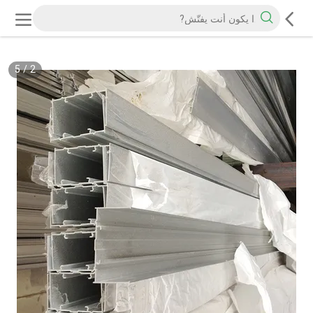
5
/
2