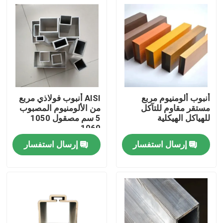
أنبوب ألومنيوم مربع
AISI أنبوب فولاذي مربع
مستقر مقاوم للتآكل
من الألومنيوم المصبوب
للهياكل الهيكلية
5 سم مصقول 1050
1060
إرسال استفسار
إرسال استفسار
منزل
المنتجات
أشرطة فيديو