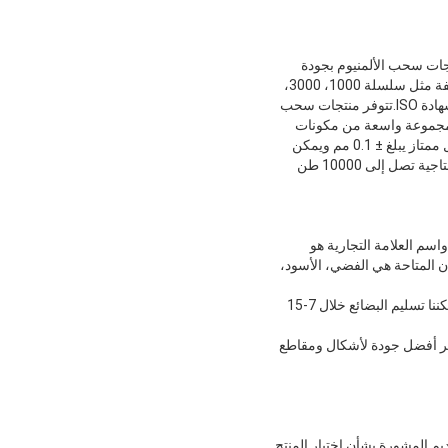
تجات سحب الألمنيوم بجودة
فائقة وأداء ممتاز.إن مقاطع الألمنيوم SYL مصنوعة من أجود أنواع سبائك الألومنيوم، وهي متوفرة في نماذج مختلفة مثل سلسلة 1000، 3000،
5000، و6000.تم تصميم كل مكون من مكونات سحب الألومنيوم لتلبية أعلى معايير الجودة والدقة وحاصل على شهادة ISO.تتوفر منتجات سحب
وم بأحجام وأشكال وسماكات مختلفة لتلبية جميع متطلبات التطبيقات الصناعية والتجارية وغيرها.تقدم SYL مجموعة واسعة من مكونات
سحب الألمنيوم، بما في ذلك القطع والحفر وخدمات المعالجة الأخرى.تتميز منتجات سحب الألمنيوم بمستوى تحمل ممتاز يبلغ ± 0.1 مم ويمكن
شحنها في عبوات صالحة للإبحار القياسية، مع الحد الأدنى لكمية الطلب والسعر القابل للتفاوض.تتمتع SYL بقدرة إنتاجية تصل إلى 10000 طن
 موثوقة وبأسعار تنافسية.منتجاتنا حاصلة على شهادة ISO، واسم العلامة التجارية هو
50 و6000.المادة هي الألومنيوم، والألوان المتاحة هي الفضي، الأسود،
الحد الأدنى لكمية الطلب قابل للتفاوض، والسعر قابل للتفاوض أيضًا.التعبئة هي التعبئة القياسية الصالحة للإبحار.يمكننا تسليم البضائع خلال 7-15
فير أفضل جودة لأشكال ومقاطع
م المشورة بشأن اختيار المنتج