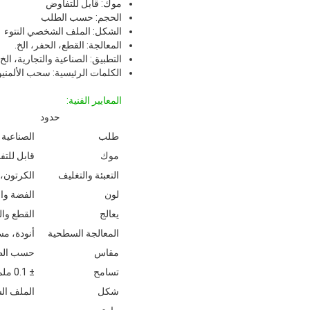
موك: قابل للتفاوض
الحجم: حسب الطلب
الشكل: الملف الشخصي النتوء
المعالجة: القطع، الحفر، الخ.
التطبيق: الصناعية والتجارية، الخ.
الكلمات الرئيسية: سحب الألمني
المعايير الفنية:
حدود
طلب
الصناعية 
موك
قابل للت
التعبئة والتغليف
الكرتون، ا
لون
الفضة وال
يعالج
القطع وال
المعالجة السطحية
أنودة، مس
مقاس
حسب ال
تسامح
± 0.1 ملم
شكل
الملف ال