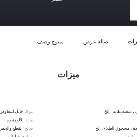
زات
صالة عرض
منتوج وصف
ميزات
، منصة نقالة ، إلخ.
موك:
قابل للتفاوض
مادة:
الألومنيوم
دة ، مسحوق الطلاء ، إلخ.
يعالج:
القطع والحفر 
لنتوء
تسامح:
± 0.1 مم