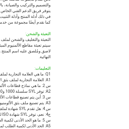
والتصميم والتركيب والصيانة، با
يتوفر فريق الدعم الفني الخاص بن
في ذلك أدلة المنتج وأدلة التثبيت
كما نقدم أيضًا مجموعة من خدمات
التعبئة والشحن:
التعبئة والتغليف والشحن لملف بث
سيتم تعبئة مقاطع الألمنيوم ا
لاصق ومُلصق عليه اسم المنتج و
النهائية.
التعليمات:
Q1: ما هي العلامة التجارية لملف بثق الألمنيوم؟
A1: العلامة التجارية لملف بثق الألومنيوم هي SYL.
س 2: ما هي نماذج قطاعات الألمنيوم التي توفرها SYL؟
A2: توفر SYL سلسلة 1000 و3000 و5000 و6000 من مقاطع الألمنيوم المبثوقة.
س 3: أين يتم تصنيع قطاعات الألمنيوم؟
A3: يتم تصنيع ملف بثق الألومنيوم في الصين.
س 4: هل تقدم SYL شهادة لملف بثق الألومنيوم؟
ج4: نعم، توفر SYL شهادة ISO لملفات بثق الألومنيوم.
س 5: ما هو الحد الأدنى لكمية الطلب لملف بثق الألومنيوم؟
A5: الحد الأدنى لكمية الطلب لملف بثق الألومنيوم قابل للتفاوض.