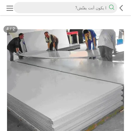
4
/
2