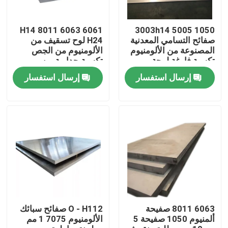
حول بنا
6061 6063 8011 H14
1050 3003h14 5005
صفائح التسامي المعدنية
H24 لوح تسقيف من
المصنوعة من الألومنيوم
الألومنيوم من الجص
تكسية فارغة لوحة
تكسية جدارية من
جولة في المعمل
الألومنيوم المركبة
الألومونيوم المركب
إرسال استفسار
إرسال استفسار
ضبط الجودة
طلب اقتباس
مطحنة إنهاء لفائف الألومنيوم
لفائف الألمنيوم المطلي بالألوان
6063 8011 صفيحة
O - H112 صفائح سبائك
ألمنيوم 1050 صفيحة 5
الألومنيوم 7075 1 مم
لفائف الألمنيوم المدرفلة على البارد