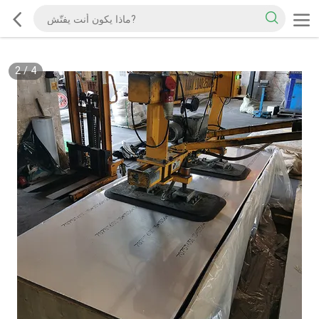
2
/
4