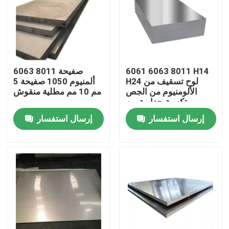
المنتجات
videos
6061 6063 8011 H14
6063 8011 صفيحة
H24 لوح تسقيف من
ألمنيوم 1050 صفيحة 5
الألومنيوم من الجص
مم 10 مم مطلية منقوش
مطحنة إنهاء لفائف الألومنيوم
تكسية جدارية من
الألومونيوم المركب
إرسال استفسار
إرسال استفسار
لفائف الألمنيوم المطلي بالألوان
لفائف الألمنيوم المدرفلة على البارد
ورقة سبائك الألومنيوم
أنبوب دائري من الألومنيوم